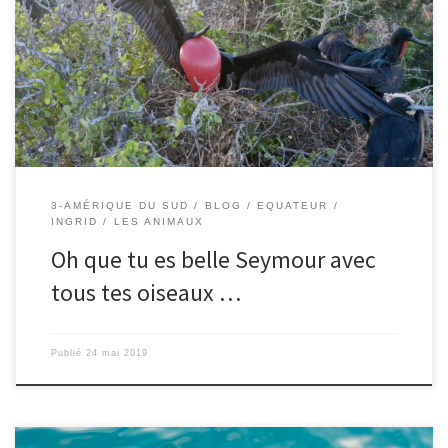
sur l’île de Seymour nord pour aller observer les fous à pattes
bleues (appelés Booby en anglais) et des frégates au cou rouge
qui se gonfle en période de reproduction. Et dès nos premiers pas
sur l’ile, […]
3-AMÉRIQUE DU SUD
BLOG
EQUATEUR
INGRID
LES ANIMAUX
Oh que tu es belle Seymour avec
tous tes oiseaux …
Publié
24 mai 2019