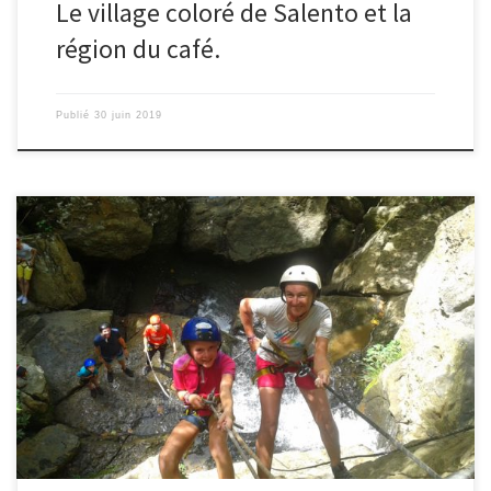
Le village coloré de Salento et la
région du café.
Publié
30 juin 2019
Du 22 au 25/06/2019 – Ingrid. C’est ainsi que nous atterrissons à
l’hôtel papillon, repère des backpackers, pour 3 nuits. Cette fois-ci
nous dormirons à 4 dans la même chambre, et à 3 dans un grand
lit. Sylvain, le propriétaire suisse, nous explique toutes les activités
que propose la […]