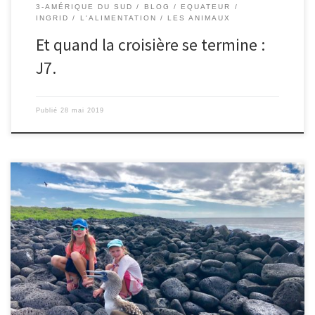
3-AMÉRIQUE DU SUD
BLOG
EQUATEUR
INGRID
L'ALIMENTATION
LES ANIMAUX
Et quand la croisière se termine :
J7.
Publié
28 mai 2019
Le 25/05/2019 – Ingrid. Nous nous réveillons à 6h30. Nous
débutons la journée par une petite excursion en zodiac afin
d’aller admirer une immense grotte traversée de part en part par
la mer avec une eau turquoise à couper le souffle: Cerro Brujo.
Cette excavation est impressionnante de par […]