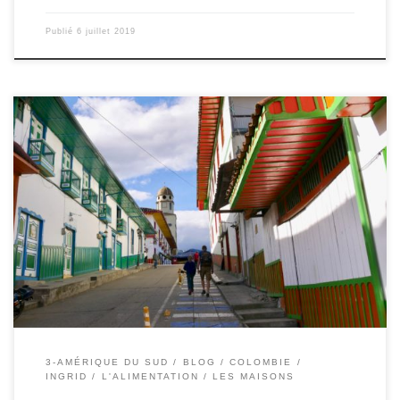
Publié
6 juillet 2019
Du 26 au 30/06/2019 – Ingrid. Après être arrivés tard la veille à
Bogota, de San Gil, nous repartons ce matin pour Salento, situé au
coeur de la zone de café colombienne. Pour ça, nous sautons
dans un bus pour la ville d’Arménia où nous sommes censés arriver
à 17h. […]
3-AMÉRIQUE DU SUD
BLOG
COLOMBIE
INGRID
L'ALIMENTATION
LES MAISONS