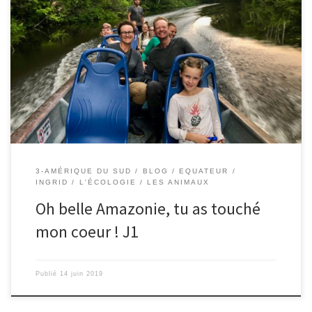
Le 13/06/2019 – Ingrid. Après une journée de pause à Quito où
nous avons profité du jardin de l’hôtel Masaya et de ses espaces
de détente, nous reprenons la route, direction l’Amazonie cette
fois. Nous nous rendons à l’hôtel Secret Garden de Quito, d’où
part un bus privée le soir […]
3-AMÉRIQUE DU SUD
BLOG
EQUATEUR
INGRID
L'ÉCOLOGIE
LES ANIMAUX
Oh belle Amazonie, tu as touché
mon coeur ! J1
Publié
14 juin 2019