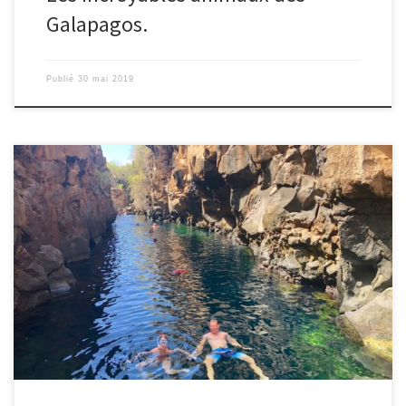
Galapagos.
Publié
30 mai 2019
Le 27/05/2019 – Ingrid. Le réveil sonne très tôt à 5h15 pour finir
nos sacs car hier soir en pleine navigation il y avait pas mal de
houle, et Nicolas ne le sentait pas d’avoir la tête penchée dans les
sacs. D’ailleurs, le dîner à peine fini, il s’est […]