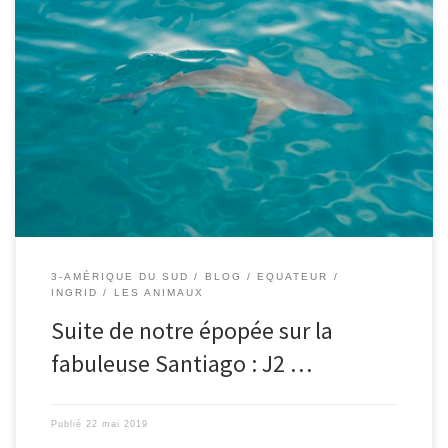
Le 21/05/2019 – Ingrid. A 13h30, nous débarquons sur la plage
Espumilla cette fois, pour un temps de balade et de baignade
tranquille. La plage est magnifique. Nous nous amusons à regarder
les milliers de petits crabes de sable qui se cachent dans leur trou
dès qu’on s’approche un […]
3-AMÉRIQUE DU SUD
BLOG
EQUATEUR
INGRID
LES ANIMAUX
Suite de notre épopée sur la
fabuleuse Santiago : J2 …
Publié
22 mai 2019