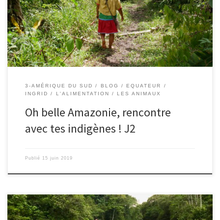
indigène. En chemin, nous observons à nouveau plein d’animaux.
Nous sommes toujours autant admiratifs devant la capacité du
guide à repérer les animaux dans ces feuillages denses. […]
3-AMÉRIQUE DU SUD
BLOG
EQUATEUR
INGRID
L'ALIMENTATION
LES ANIMAUX
Oh belle Amazonie, rencontre
avec tes indigènes ! J2
Publié
15 juin 2019