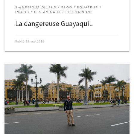
3-AMÉRIQUE DU SUD
BLOG
EQUATEUR
INGRID
LES ANIMAUX
LES MAISONS
La dangereuse Guayaquil.
Publié
18 mai 2019
Le 16/05/2019 – Ingrid. Le lendemain, le réveil est matinal pour
un départ à 8h pour l’aéroport, pour un vol pour Lima. Nicolas y a
réservé un petit appartement charmant, dans le quartier bohème
de Barranco. Nous nous y promenons l’après-midi, dans un dédale
de rues colorées et où […]