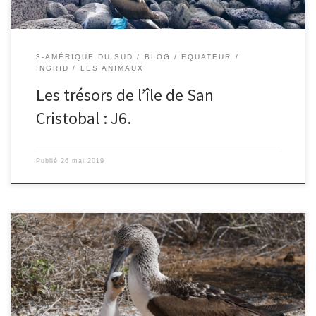
3-AMÉRIQUE DU SUD
BLOG
EQUATEUR
INGRID
LES ANIMAUX
Les trésors de l’île de San
Cristobal : J6.
Publié
26 mai 2019
24/05/2019 – Nico. Il nous aura fallu une nuit entière de navigation
pour rejoindre le point le plus à l’est des Galapagos. Nous sommes
ce matin à Pitt Point sur l’île de San Cristobal. L’avantage de visiter