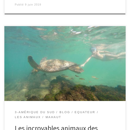
Publié
9 juin 2019
Le 27/05/2019 – Mahaut. Les iguanes marins : Les iguanes marins
ont une très longue queue qui leur permet de bien nager. Ils
peuvent parfois descendre jusqu’à 15 m de profondeur. Ils sont
noirs et se dissimulent parfaitement sur la roche volcanique.
Parfois on passe à côté sans les voir. […]
3-AMÉRIQUE DU SUD
BLOG
EQUATEUR
LES ANIMAUX
MAHAUT
Les incroyables animaux des