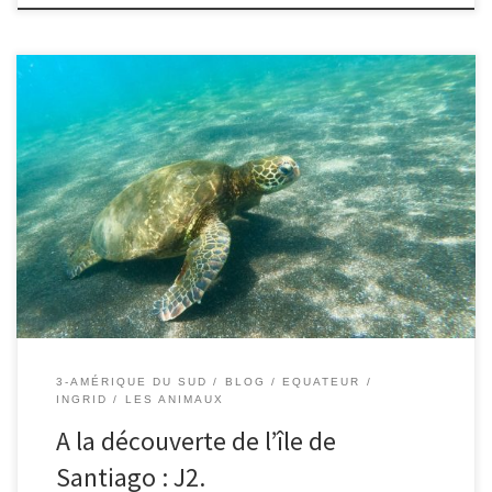
Le 21/05/2019 – Ingrid. Après une nuit un tout petit peu agitée
par la navigation, nous sommes debout à 6h30. Et à 7h30, nous
débarquons au port Egas de Santiago pour commencer une
marche de 3km afin d’y observer plein d’oiseaux. Tout d’abord,
nous observons de grands pélicans […]
3-AMÉRIQUE DU SUD
BLOG
EQUATEUR
INGRID
LES ANIMAUX
A la découverte de l’île de
Santiago : J2.