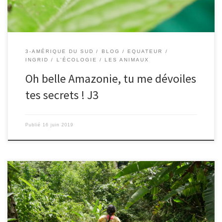
3-AMÉRIQUE DU SUD
BLOG
EQUATEUR
INGRID
L'ÉCOLOGIE
LES ANIMAUX
Oh belle Amazonie, tu me dévoiles
tes secrets ! J3
Publié
16 juin 2019
Le 14/06/2019 – Ingrid. 2ème jour : Au programme, 2h de pirogue
pour rejoindre un petit village où vit une petite communauté