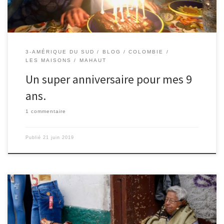
3-AMÉRIQUE DU SUD
BLOG
COLOMBIE
LES MAISONS
MAHAUT
Un super anniversaire pour mes 9
ans.
1 commentaire
Publié
21 juin 2019
Le 19/06/2019 – Mahaut. Chancho hornado : porc braisé à la