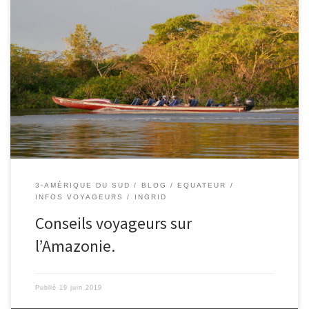
Le 18/06/2019 – Ingrid. Conseils aux voyageurs : Pour vous rendre
à Lago Agrio, deux solutions s’offrent à vous : Bus public depuis le
terminal de Quitumbes (qui se trouve à 45 min de bus du centre
ville) : 12$/personne. Il y a différentes compagnies, la meilleure
est celle nommée […]
3-AMÉRIQUE DU SUD
BLOG
EQUATEUR
INFOS VOYAGEURS
INGRID
Conseils voyageurs sur
l’Amazonie.
Publié
19 juin 2019