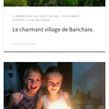
3-AMÉRIQUE DU SUD
BLOG
COLOMBIE
INGRID
LES MAISONS
Le charmant village de Barichara.
Publié
23 juin 2019
Le 20/06/2019 – Mahaut. Nous sommes arrivés la veille de mon
anniversaire en Colombie, dans le mignon village de Barichara.
Les parents avaient réservé une super petite maison sur Airbnb.
Elle avait beaucoup de charme. Il y avait une douche et une sale
de bain dehors avec des plantes qui […]