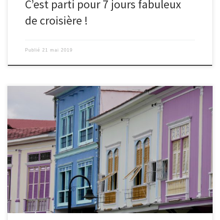
C’est parti pour 7 jours fabuleux
de croisière !
Publié
21 mai 2019
Le 17/05/2019 – Ingrid. Après 2h de vol, nous voilà arrivés à
Guayaquil, la ville la plus peuplée de l’Equateur. Ce sera notre
avant dernier pays du voyage après déjà 10 mois de nomadisme.
Notre séjour commence par deux excellentes nouvelles. Nicolas
vient d’apprendre qu’à son retour en France, il […]