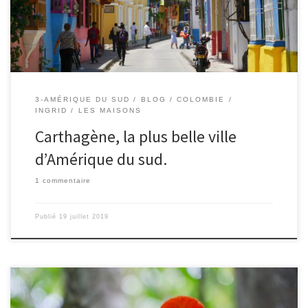
ses balcons en bois recouverts de fleurs, ses fenêtres ouvragées,
ses musiques […]
3-AMÉRIQUE DU SUD
BLOG
COLOMBIE
INGRID
LES MAISONS
Carthagène, la plus belle ville
d’Amérique du sud.
1 commentaire
Publié
19 juillet 2019