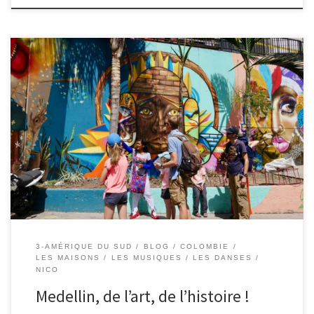
4 et 5/07/2019 – Nico. Pour beaucoup, Medellin rime avec Pablo
Escobar et le narcotrafic. Pour d’autres, c’est aujourd’hui la
capitale culturelle de la Colombie qui a su faire face à son histoire
et devenir une des villes les plus agréables du pays. Nous y
arrivons vers midi, et posons […]
3-AMÉRIQUE DU SUD
BLOG
COLOMBIE
LES MAISONS
LES MUSIQUES / LES DANSES
NICO
Medellin, de l’art, de l’histoire !