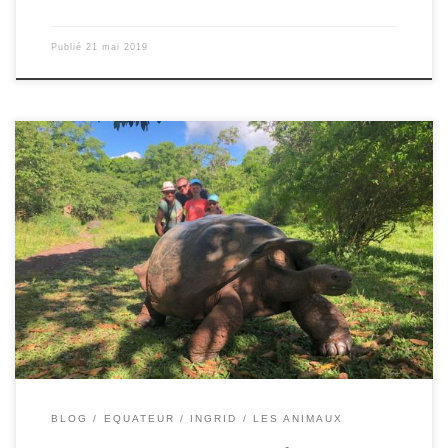
Publié
21 mai 2019
Le 20/05/2019 – Ingrid. Nous embarquons à12h30 dans une
lancha, impatients de rejoindre notre bateau de croisière, le
Darwin. A peine arrivés, qu’un repas nous est servi et que nous
faisons la connaissance des autres voyageurs, certains
commencent leur croisière comme nous, d’autres sont déjà sur le
bateau depuis […]
BLOG
EQUATEUR
INGRID
LES ANIMAUX