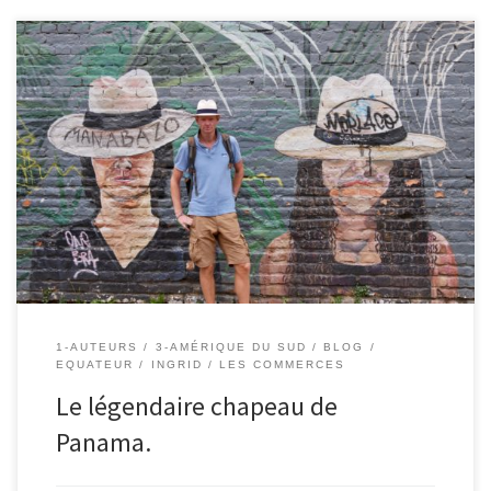
Le 8/06/2019 – Ingrid. Aujourd’hui nous avons eu la chance d’aller
au musée du chapeau de Panama, qui est aussi un atelier de
fabrication et un magasin. Nous avons eu le droit à une petite visite
guidée et nous allons partager avec vous ce que nous avons
appris. L’histoire du […]
1-AUTEURS
3-AMÉRIQUE DU SUD
BLOG
EQUATEUR
INGRID
LES COMMERCES
Le légendaire chapeau de
Panama.