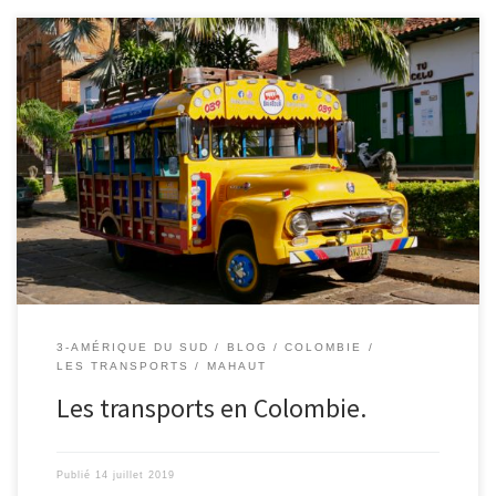
Le 14/07/2019 – Mahaut. On y trouve des tuks tuks très colorés: Des
énormes bus camions, appelés chivas, où il n’y a pas de fenêtres :
J’ai fait un trajet de 4h dans celui-ci. On est arrivé couvert de
poussière. De très belles camionnettes anciennes: Des anciennes
jeeps utilisées depuis […]
3-AMÉRIQUE DU SUD
BLOG
COLOMBIE
LES TRANSPORTS
MAHAUT
Les transports en Colombie.
Publié
14 juillet 2019