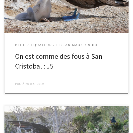
les Galapagos en croisière, c’est que nous atteignons ainsi des
endroits uniquement accessibles […]
BLOG
EQUATEUR
LES ANIMAUX
NICO
On est comme des fous à San
Cristobal : J5
Publié
25 mai 2019
Le 23/05/2019 – Ingrid. Très tôt, à 6h du matin, nous débarquons