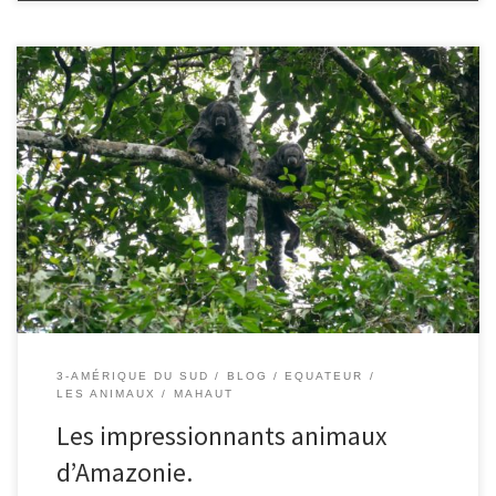
Le 18/06/2019 – Mahaut. Le paresseux : Nous avons eu la chance
de voir quatre fois des paresseux. Le paresseux vit en haut des
arbres pour éviter le plus grand nombre de ses prédateurs, tel
que le jaguar.Pour la même raison, il ne descend qu’une fois par
semaine sur […]
3-AMÉRIQUE DU SUD
BLOG
EQUATEUR
LES ANIMAUX
MAHAUT
Les impressionnants animaux
d’Amazonie.