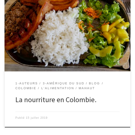
Le 15/07/2019 – Ingrid. La Colombie est le pays de la friture. La
cuisine du quotidien est quasiment toute frie : les empenadas, le
poulet, les truites… Sur la côte, on y mange aussi du très bon
poisson et des fruits de mer, notamment en ceviche, même si je
[…]
1-AUTEURS
3-AMÉRIQUE DU SUD
BLOG
COLOMBIE
L'ALIMENTATION
MAHAUT
La nourriture en Colombie.
Publié
15 juillet 2019