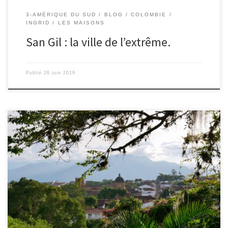
3-AMÉRIQUE DU SUD
BLOG
COLOMBIE
INGRID
LES MAISONS
San Gil : la ville de l’extrême.
Publié
26 juin 2019
Du 19 au 22/06/2019 – Ingrid. Après un vol Quito-Bogota que nous
avons eu in extremis à 4 min près, après avoir confondu bêtement
heure d’arrivée et heure de départ, nous voilà sur le sol
Colombien. Nous n’avons pas envie de nous arrêter à Bogota,
grande ville par laquelle nous […]