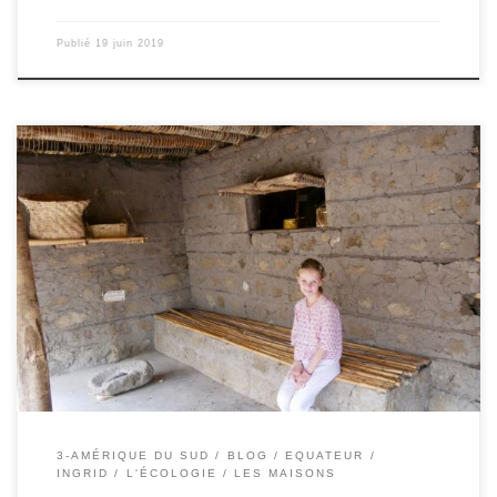
Publié
19 juin 2019
Le 19/06/2019 – Ingrid. Elles sont très variées en fonction de si
c’est la ville où la campagne. Et surtout en Equateur, il existe
quatre grandes régions très différentes les unes des autres, et du
coup à chaque région il y a des maisons particulières. Les quatre
régions sont […]
3-AMÉRIQUE DU SUD
BLOG
EQUATEUR
INGRID
L'ÉCOLOGIE
LES MAISONS