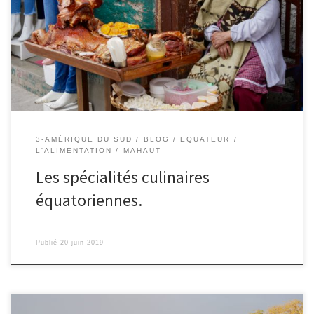
broche : Nous avons goûté du cochon dans un marché. C’était un
énorme cochon qui a été cuit à la broche doucement pendant
des heures. Ça a eu pour effet de griller sa peau, elle avait goût
de […]
3-AMÉRIQUE DU SUD
BLOG
EQUATEUR
L'ALIMENTATION
MAHAUT
Les spécialités culinaires
équatoriennes.
Publié
20 juin 2019