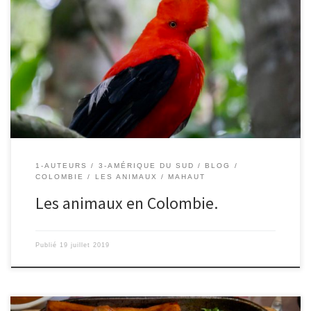
Le 19/07/2019 – Mahaut. En Colombie, j’ai vu beaucoup
d’oiseaux, certains étaient vraiment très beaux et de toutes les
couleurs. Celui-ci se posait dans un arbre juste devant le balcon de
l’hôtel à Salento. Dans le jardin d’une dame à Jardin, on a vu 3
chouettes, un pic-vert, des […]
1-AUTEURS
3-AMÉRIQUE DU SUD
BLOG
COLOMBIE
LES ANIMAUX
MAHAUT
Les animaux en Colombie.
Publié
19 juillet 2019