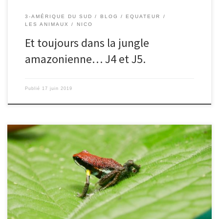
3-AMÉRIQUE DU SUD
BLOG
EQUATEUR
LES ANIMAUX
NICO
Et toujours dans la jungle
amazonienne… J4 et J5.
Publié
17 juin 2019
Le 15/06/2019 – Ingrid. Lever pour moi à 6h du matin pour aller
observer les oiseaux du haut du mirador de l’hôtel grâce à la
longue vue du guide. Puis nous allons faire une marche de 3
heures dans la jungle. Heureusement, il fait beau cette fois-ci.
L’objectif aujourd’hui est […]