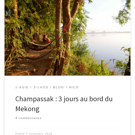
6/11/2018 – Nico. Entre le plateau du Bolaven et les 4000 îles à
l’extrême sud du Laos, nous nous arrêtons 3 jours à Champassak.
Pas question de quitter si tôt Angélique et Cédric et leurs enfants
Jade et Mao avec qui nous venons de passer une semaine extra
sur le […]
1-ASIE
5-LAOS
BLOG
NICO
Champassak : 3 jours au bord du
Mekong
4 commentaires
Publié
7 novembre 2018