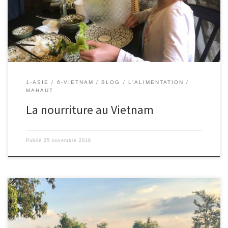
d’herbes différentes dont de la menthe. C’est parfumé et le
bouillon est très bon. Ils […]
1-ASIE
6-VIETNAM
BLOG
L'ALIMENTATION
MAHAUT
La nourriture au Vietnam
Publié
25 novembre 2018
21/11/2018 – Nico. Après avoir bien profité de nos amis (merci