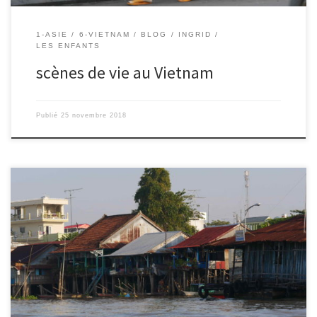
1-ASIE
6-VIETNAM
BLOG
INGRID
LES ENFANTS
scènes de vie au Vietnam
Publié
25 novembre 2018
Le 23/11/2018 – Mahaut. Je vais vous décrire les maisons que j’ai
pu voir à Saigon et dans le delta du Mékong. Beaucoup de
maisons sont très étroites, très hautes et souvent profondes, un
peu comme les maisons style 1930 dans le nord de la France.
Plusieurs générations habitent sous […]