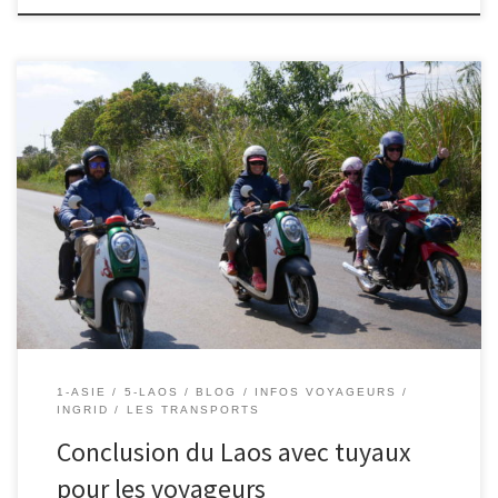
13/11/2018 – Ingrid. On a tout aimé au Laos : notre tour en moto
au plateau des Bolavens les quelques jours de farniente à
Champasak et la visite du wat Pho la douceur de vivre aux 4000
îles, sur l’île de Dong Khône, et nos ballades à vélo. J’ai adoré […]
1-ASIE
5-LAOS
BLOG
INFOS VOYAGEURS
INGRID
LES TRANSPORTS
Conclusion du Laos avec tuyaux
pour les voyageurs