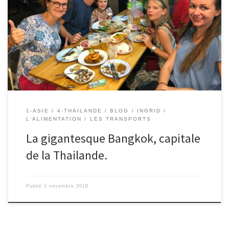
28/10/2018 – Ingrid. Nous voilà arrivés depuis le 23 octobre à
Bangkok. Nous apprécions le côté développé et propre de cette
ville après 1 mois passé en Inde. Elle nous semble animée mais
pas trop bruyante. Nous avons laissé derrière nous à Delhi les
klaxons bruyants. Comme cela avait déjà […]
1-ASIE
4-THAILANDE
BLOG
INGRID
L'ALIMENTATION
LES TRANSPORTS
La gigantesque Bangkok, capitale
de la Thailande.
Publié
1 novembre 2018