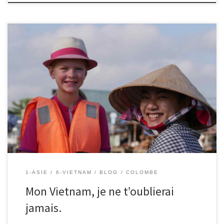
Le 24/11/2018 – Colombe. Cher Vietnam, Ô mon Vietnam Mon
pays natal Comment pourais-je t’oublier Toi qui m’a tant marqué
Tu es si joli Ton peuple est si gentil Ho chi minh Ta plus grande ville
Où je suis venue au monde Rejoindre ta ronde Quant à tes eaux
[…]
1-ASIE
6-VIETNAM
BLOG
COLOMBE
Mon Vietnam, je ne t’oublierai
jamais.