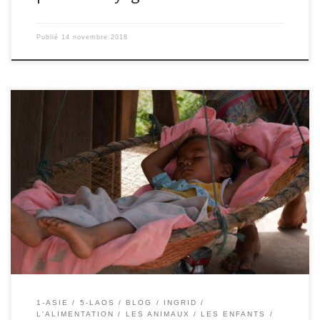
Publié
14 novembre 2018
Le 13/11/2018 – Ingrid. Quelques petites scènes de vie typiques
du Laos qui résument assez bien la vie ici: La baignade sur les
bords du Mékong : Le repas que l’on partage sous la maison, à
l’ombre, et à même le sol. La vie qui s’éveille tôt le matin […]
1-ASIE
5-LAOS
BLOG
INGRID
L'ALIMENTATION
LES ANIMAUX
LES ENFANTS