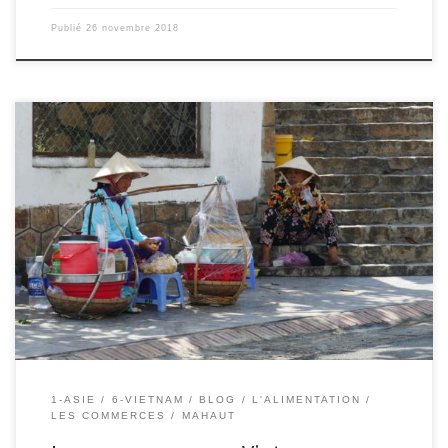
Publié
26 novembre 2018
Le 23/11/2018 – Mahaut. Au Vietnam, il y a beaucoup de
marchands ambulants. Ils portent leur magasins sur leur épaule à
l’aide d’un bâton et de deux paniers fixés au extrémité, ou sur leur
motos, ou à l’aide d’une petit charette qu’ils tirent ou poussent.
Parfois, aussi on aperçoit des […]
1-ASIE
6-VIETNAM
BLOG
L'ALIMENTATION
LES COMMERCES
MAHAUT