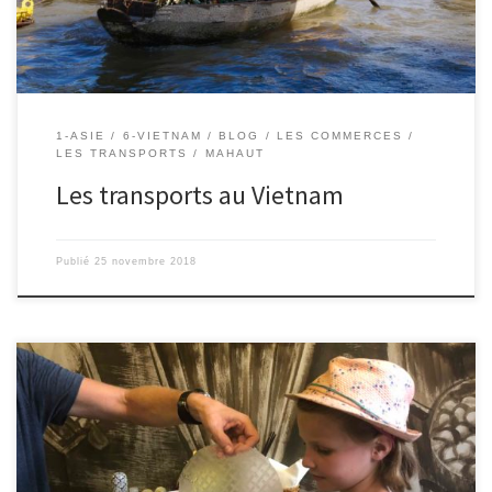
1-ASIE
6-VIETNAM
BLOG
LES COMMERCES
LES TRANSPORTS
MAHAUT
Les transports au Vietnam
Publié
25 novembre 2018
Le 24/11/2018 – Mahaut. Au Vietnam, le plat le plus courant, est la
soupe appelée PHO avec des nouilles et souvent de la viande
dedans. On met aussi du citron pressé, du piment et plein