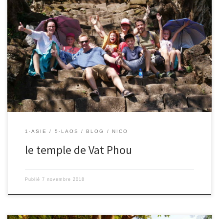
07/10/2018 – Nico. A champassak, il y a probablement le plus beau
temple du Laos. Le Vat Phou ou temple de la montagne a été
construit ici sous les consignes avisées des prêtres hindous (de
l’époque pré-khmère) car la montagne qui s’élève ici a la forme
du Lingam, symbole du […]
1-ASIE
5-LAOS
BLOG
NICO
le temple de Vat Phou
Publié
7 novembre 2018