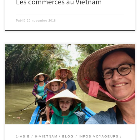
Les commerces au Vietnam
Publié
26 novembre 2018
Le 23/11/2018 – Ingrid. Nous ne sommes restés que 10j au
Vietnam. Nous y avons vécu 3 ans de 2006 à 2009 et nous y
revenions surtout pour montrer à nos filles Saigon, où nous avons
habité et où notre aînée a vu le jour. Nous avions adoré le Vietnam
[…]
1-ASIE
6-VIETNAM
BLOG
INFOS VOYAGEURS