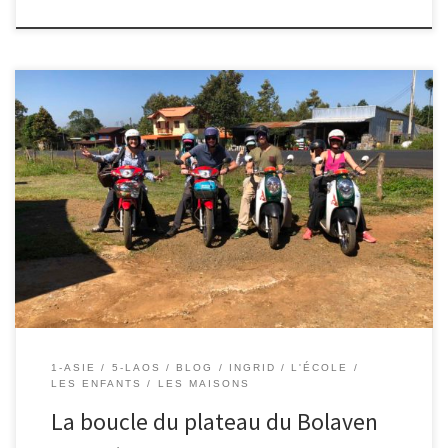
Le 4/01/2018 – Ingrid. Le soir, nous allons réserver deux motos
pour faire un tour de 4 jours sur le plateau du Bolaven. Nous y
croisons une famille française: Angélique, Cédric, une fille Jade (
11 ans) et un garçon Mao (8 ans ) qui voyagent aussi un an. Nous
[…]
1-ASIE
5-LAOS
BLOG
INGRID
L'ÉCOLE
LES ENFANTS
LES MAISONS
La boucle du plateau du Bolaven