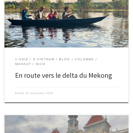
encore à eux pour leur accueil incroyable), nous repartons vers de
nouvelles aventures ! L’idée est d’aller visiter le delta du Mekong
pour montrer un autre visage du Vietnam, que nous avons tant
aimé, à Colombe et Mahaut. Dans […]
1-ASIE
6-VIETNAM
BLOG
COLOMBE
MAHAUT
NICO
En route vers le delta du Mekong
Publié
22 novembre 2018