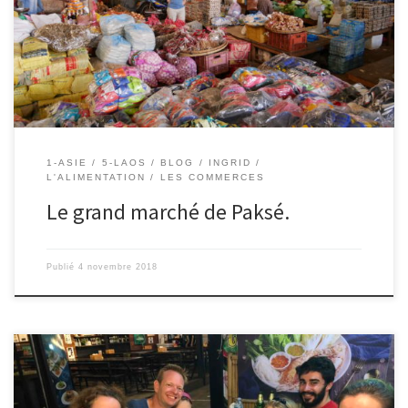
à Paksé. Nous nous installons dans une petite guesthouse
charmante et calme: sabaidi 2. (10€ la nuit pour 1 chambre). Au
programme, repos, devoirs et visite du grand marché […]
1-ASIE
5-LAOS
BLOG
INGRID
L'ALIMENTATION
LES COMMERCES
Le grand marché de Paksé.
Publié
4 novembre 2018