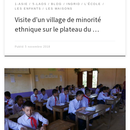
1-ASIE
5-LAOS
BLOG
INGRID
L'ÉCOLE
LES ENFANTS
LES MAISONS
Visite d’un village de minorité
ethnique sur le plateau du …
Publié
5 novembre 2018
31/10/2018 – Mahaut. Aujourd’hui nous allons visiter une école,
celle de Mme Ming chez qui nous avons dormi. Elle est professeur
d’anglais. L’école va de la maternelle au bac. Il y a un peu plus de
400 élèves. La cour de récréation est un grand champ avec un filet
de […]