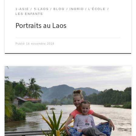
1-ASIE
5-LAOS
BLOG
INGRID
L'ÉCOLE
LES ENFANTS
Portraits au Laos
Publié
14 novembre 2018
Le 13/11/2018 – Ingrid. Après 10 minutes de bateau et 2h de
minibus, la liaison Champasak – les 4000 îles est effectuée. Nous
voyageons toujours avec nos nouveaux amis français Angélique,
Cédric et leurs enfants rencontrés à Paksé quelques jours avant.
Nous avons opté pour un hôtel au bord […]