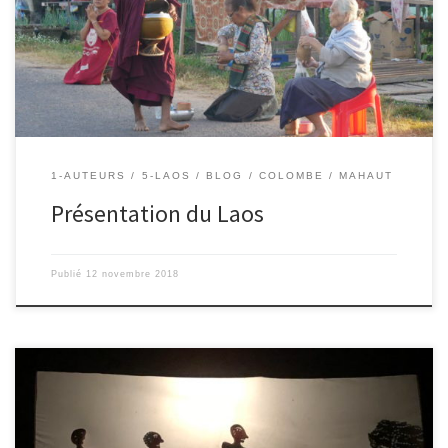
la Chine au nord, par le Vietnam à l’est, et le Cambodge au sud. Il
n’a pas de frontière avec la mer. […]
1-AUTEURS
5-LAOS
BLOG
COLOMBE
MAHAUT
Présentation du Laos
Publié
12 novembre 2018
6/11/2018 – Colombe. Nous sommes allés voir un spectacle