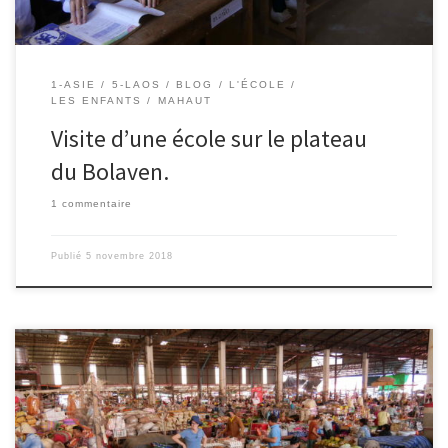
1-ASIE
5-LAOS
BLOG
L'ÉCOLE
LES ENFANTS
MAHAUT
Visite d’une école sur le plateau
du Bolaven.
1 commentaire
Publié
5 novembre 2018
30/10/2018 – Ingrid. Après un passage sans problème de la
frontière terrestre entre la Thailande et le Laos, nous voilà arrivés