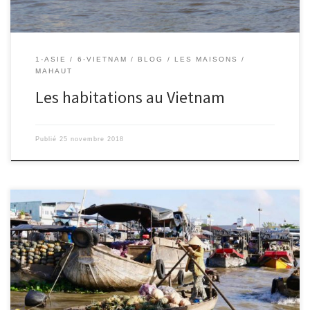
1-ASIE
6-VIETNAM
BLOG
LES MAISONS
MAHAUT
Les habitations au Vietnam
Publié
25 novembre 2018
Le 24/11/2018 – Mahaut. Au Vietnam, les gens circulent beaucoup
en motos. Il y a beaucoup plus de voitures qu’il y a 10 ans m’ont dit
mes parents. Dans le delta du Mékong ils circulent en bateaux ou
en barques. Ils font même leur marché en bateau, ça s’appelle
[…]