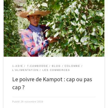
24/11/2018 – Colombe. Nous sommes au Cambodge, dans la
région où on fait le meilleur poivre du monde. Nous sommes allés
visiter une plantation. Laisser moi vous expliquer d’où vient ce
poivre qui est dans votre assiette. LE POIVRE VERT. 3 mois après la
floraison (ce qui correspond à maintenant), […]
1-ASIE
7-CAMBODGE
BLOG
COLOMBE
L'ALIMENTATION
LES COMMERCES
Le poivre de Kampot : cap ou pas
cap ?
Publié
26 novembre 2018