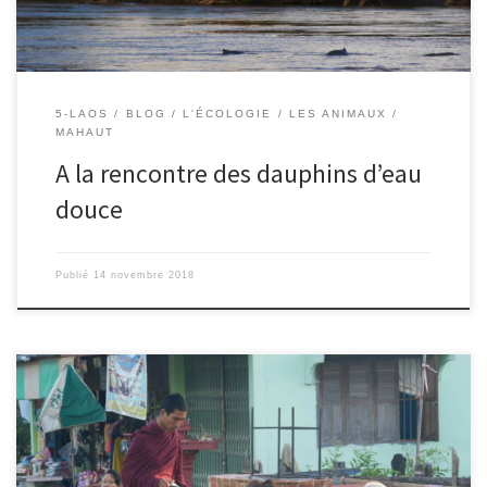
5-LAOS
BLOG
L'ÉCOLOGIE
LES ANIMAUX
MAHAUT
A la rencontre des dauphins d’eau
douce
Publié
14 novembre 2018
28/10/2018 – Mahaut et Colombe. Le Laos se situe en Asie du sud
est. Le Laos est bordé par la Thaïlande à l’ouest, par le Myanmar et