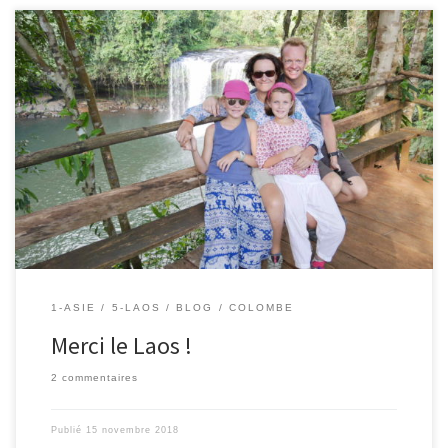
13/11/2018 – Colombe. Cher Laos , Je te quitte déjà Pour aller au
Vietnam Le pays de ma naissance. Je ne t’oublierai jamais, Toi et
tes paysages magnifiques. Ô mon très cher Laos, Que ton peuple
est gentil . J’aime quand tes enfants Me disent bonjour. Merci pour
ces sourires, […]
1-ASIE
5-LAOS
BLOG
COLOMBE
Merci le Laos !
2 commentaires
Publié
15 novembre 2018