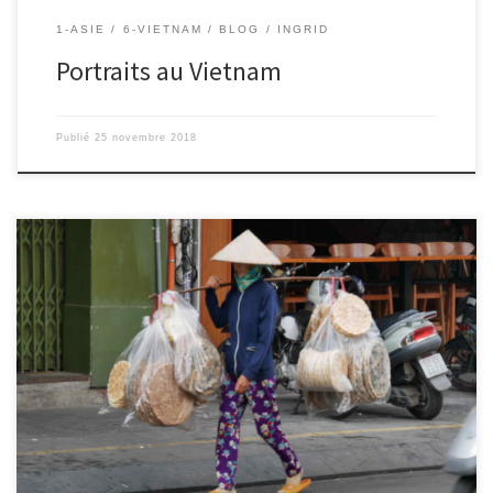
1-ASIE
6-VIETNAM
BLOG
INGRID
Portraits au Vietnam
Publié
25 novembre 2018
Le 23/11/2018 – Ingrid. Voici quelques scènes de vie typiques du
Vietnam, avec notamment cette volonté de la part des
vietnamiennes de garder la peau la plus blanche possible, signe
de beauté pour elles. Et oui, ici c’est l’inverse de l’occident, la
mode est à la peau blanche. En France, […]