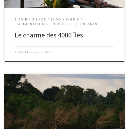
1-ASIE
5-LAOS
BLOG
INGRID
L'ALIMENTATION
L'ÉCOLE
LES ENFANTS
Le charme des 4000 îles
Publié
14 novembre 2018
8/11/2018 – Mahaut. Après une traversée de l’île à vélo, nous
sommes montés dans un bateau puis nous sommes allés au milieu
du Mékong pour rencontrer les dauphins d’eau douce. Ils ne sont
pas comme les dauphins « normaux », ceux là n’ont pas de grands
nez. Ils ont plutôt des têtes […]