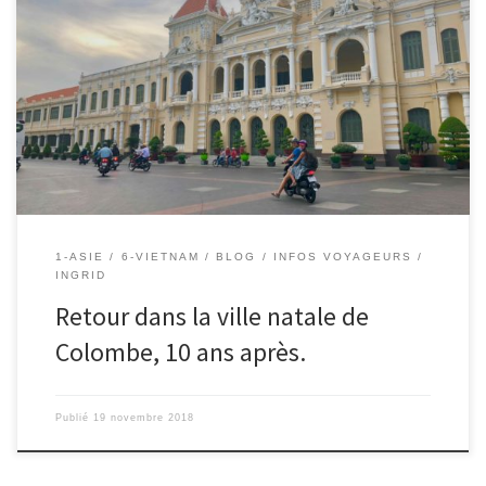
Le 19/11/2018 – Ingrid. Après un voyage passionnant dans le sud
du Laos, nous prenons un petit avion de la compagnie Laoairline (
60 €/pers ) pour gagner Ho Chi Minh ville, anciennement appelée
Saigon. C’est avec émotion que nous mettons le pied sur le sol
Vietnamien car nous […]
1-ASIE
6-VIETNAM
BLOG
INFOS VOYAGEURS
INGRID
Retour dans la ville natale de
Colombe, 10 ans après.
Publié
19 novembre 2018