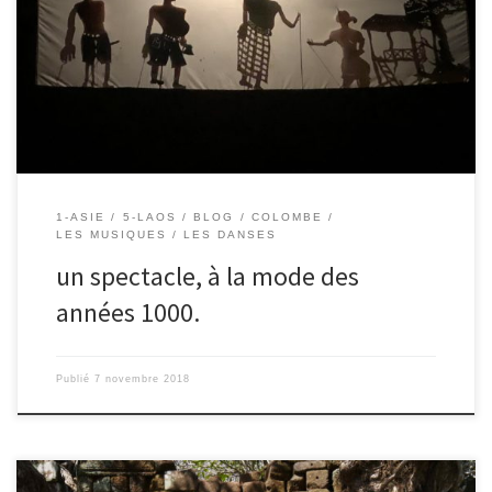
d’ombres et de musique traditionnelle. Il y a 1000 ans, les laotiens
amusaient déjà les rois de cette manière. C’est à dire, des
personnages en papier épais avec des ficelles que l’on tire pour
les faire parler, qui sont derrière un […]
1-ASIE
5-LAOS
BLOG
COLOMBE
LES MUSIQUES / LES DANSES
un spectacle, à la mode des
années 1000.
Publié
7 novembre 2018