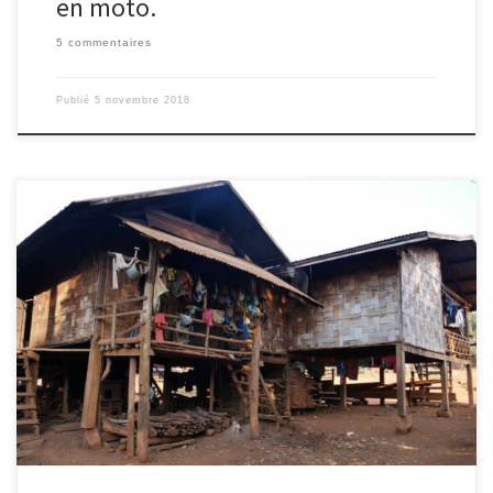
en moto.
5 commentaires
Publié
5 novembre 2018
2/11/2018 – Ingrid. Durant la boucle du plateau du Bolaven, nous
visitons un village d’une minorité ethnique, animiste et qui vit en
totale autonomie et qui possède son propre langage. 720
personnes composent ce village. Nous hallucinons un peu devant
leur mode de vie. Les hommes sont polygames, les enfants […]