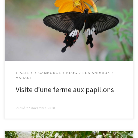
Le 24/11/2018 – Mahaut. Nous sommes allés visiter une ferme aux
papillons et c’était très joli. Les papillons étaient noirs et blancs,
d’autres orange et noirs. Ils étaient dans une très grande cage dans
laquelle on pouvait se balader. Nous avons vu toutes les étapes
depuis l’oeuf qui est tout […]
1-ASIE
7-CAMBODGE
BLOG
LES ANIMAUX
MAHAUT
Visite d’une ferme aux papillons
Publié
27 novembre 2018