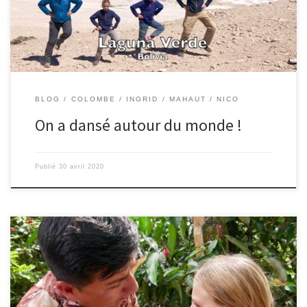
téléphone sur un caillou ou […]
BLOG
COLOMBE
INGRID
MAHAUT
NICO
On a dansé autour du monde !
Publié
30 avril 2020
19/06/2019 – Colombe. Nous partons alors pour la Colombie,
notre dernier pays. L’Equateur est un pays plein de splendeurs. Ce
que j’ai préféré : les Galapagos. Avec la croisière que l’on s’est