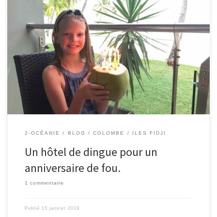
15/01/2019 – Colombe. Pour mon anniversaire, le 14 janvier, mes
parents ont réservé un hôtel pour 3 jours. Nous sommes arrivés la
veille de mon anniversaire et avons découvert la super méga
gigantesque piscine. Elle est vraiment trop belle avec son sol
couleur sable, son eau aussi transparente et turquoise […]
2-OCÉANIE
BLOG
COLOMBE
ILES FIDJI
Un hôtel de dingue pour un
anniversaire de fou.
1 commentaire
Publié
15 janvier 2019