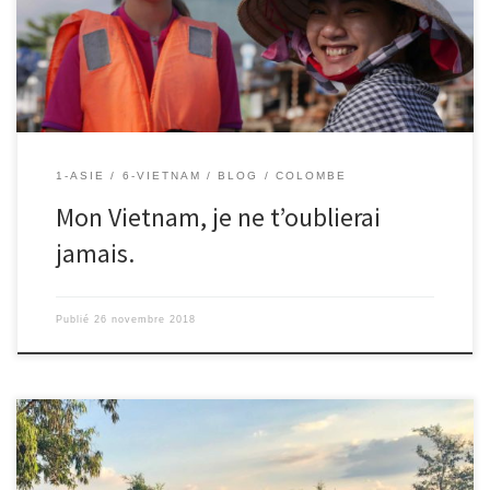
Où je suis venue au monde Rejoindre ta ronde Quant à tes eaux
[…]
1-ASIE
6-VIETNAM
BLOG
COLOMBE
Mon Vietnam, je ne t’oublierai
jamais.
Publié
26 novembre 2018