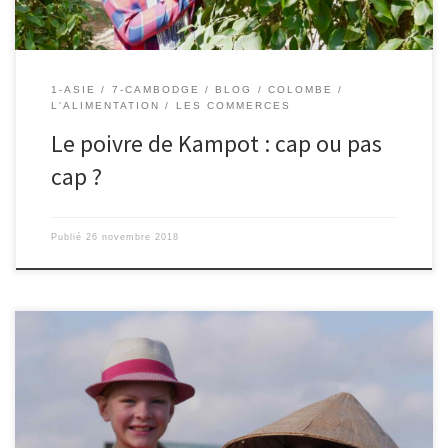
1-ASIE
7-CAMBODGE
BLOG
COLOMBE
L'ALIMENTATION
LES COMMERCES
Le poivre de Kampot : cap ou pas
cap ?
Publié
26 novembre 2018
Le 24/11/2018 – Colombe. Cher Vietnam, Ô mon Vietnam Mon
pays natal Comment pourais-je t’oublier Toi qui m’a tant marqué
Tu es si joli Ton peuple est si gentil Ho chi minh Ta plus grande ville