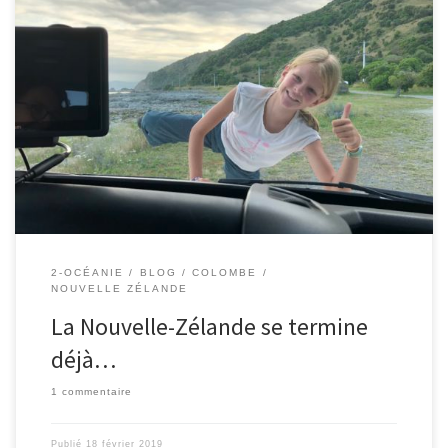
17/02/2019 – Colombe. J’étais très contente de voyager en
caming-car et d’aller dans quelques campings. En quelques
kilomètres, nous pouvions voir plein de paysages différents : des
lacs, des montagnes, des volcans, des plages et d’autres choses
merveilleuses. J’ai bien aimé le climat car il ne faisait ni trop
chaud, […]
2-OCÉANIE
BLOG
COLOMBE
NOUVELLE ZÉLANDE
La Nouvelle-Zélande se termine
déjà…
1 commentaire
Publié
18 février 2019