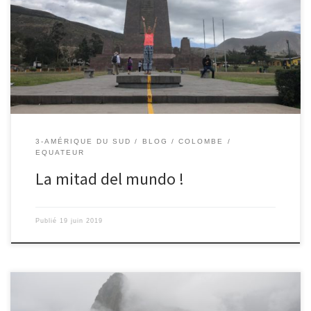
du monde ». C’est l’équateur : un ligne imaginaire à égale distance
du pôle Nord et du pôle Sud. Nous sommes allés visiter ce tout
petit village touristique avec des cafés, des marchands de
souvenirs et plein de petits musées dont […]
3-AMÉRIQUE DU SUD
BLOG
COLOMBE
EQUATEUR
La mitad del mundo !
Publié
19 juin 2019