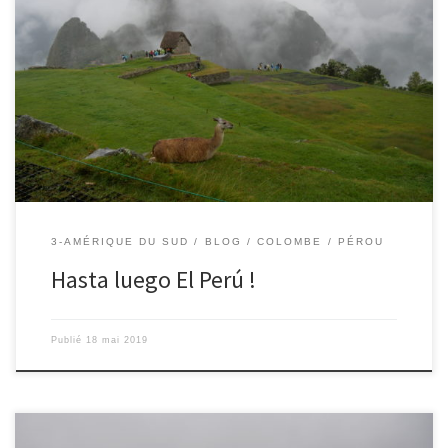
Le 17/05/2019 – Colombe. Hasta Luego El Perú! C’est fini le
Pérou. Nous sommes rentrés dans l’aéroport. J’ai adoré le lac
Titicaca et la famille qui nous a accueillis sur l’île de Taquile. C’est
là que j’ai mangé la meilleure soupe de quinoa. Arequipa, c’était
génial. Nous étions redescendus […]
3-AMÉRIQUE DU SUD
BLOG
COLOMBE
PÉROU
Hasta luego El Perú !
Publié
18 mai 2019