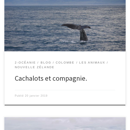
avons pu voir une baleine, ou plus précisément un cachalot. Il
s’appelait Tiaki. Les spécialistes en baleines savent les reconnaitre
car les traits sur leurs queues sont uniques, comme nos empruntes
digitales. C’était vraiment beau de voir le cachalot remonter, puis
[…]
2-OCÉANIE
BLOG
COLOMBE
LES ANIMAUX
NOUVELLE ZÉLANDE
Cachalots et compagnie.
Publié
20 janvier 2019