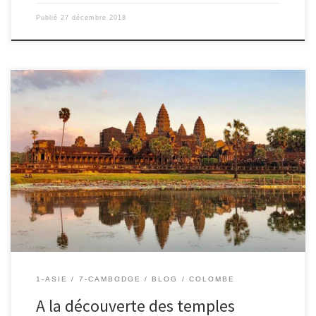
Publié
27 décembre 2018
17 au 19/12/2018 – Colombe. Angkor était la plus grande et la plus
peuplée des citées antiques. De nos jours, il ne reste que les
temples. La citée a été construite et habitée entre l’an 900 et l’an
1250. Au 12ème siècle, ce fut la plus prestigieuse période de
l’empire […]
1-ASIE
7-CAMBODGE
BLOG
COLOMBE
A la découverte des temples