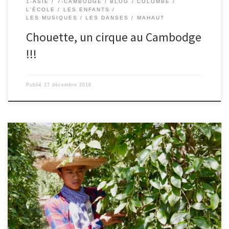
1-ASIE
7-CAMBODGE
BLOG
COLOMBE
L'ÉCOLE
LES ENFANTS
LES MUSIQUES / LES DANSES
MAHAUT
Chouette, un cirque au Cambodge
!!!
Publié
17 décembre 2018
24/11/2018 – Colombe. Nous sommes au Cambodge, dans la
région où on fait le meilleur poivre du monde. Nous sommes allés
visiter une plantation. Laisser moi vous expliquer d’où vient ce
poivre qui est dans votre assiette. LE POIVRE VERT. 3 mois après la
floraison (ce qui correspond à maintenant), […]