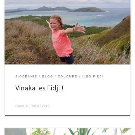
17/01/2019 – Colombe. Voilà la fin du mois passé aux Fidji qui
arrive déjà ce matin. Nous partons pour la Nouvelle-Zélande et
nous disons au revoir à la famille qui nous a accueillis pour notre
dernière nuit. En attendant mon avion, je repense au rafting que
nous avons fait pendant […]
2-OCÉANIE
BLOG
COLOMBE
ILES FIDJI
Vinaka les Fidji !
Publié
19 janvier 2019