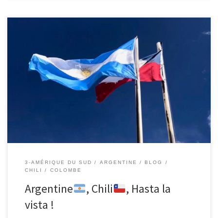
10/04/2019 – Colombe. Nous avons passé deux mois avec vous
Argentine
, Chili
, à faire du ping-pong en remontant de la
Patagonie jusqu’au désert
d’Atacama et la région de Salta en
passant par Mendoza, Talampaya, Valparaiso, Santiago et Buenos
Aires. J’ai adoré toutes ces belles variétés entre les glaciers, les
pics de […]
3-AMÉRIQUE DU SUD
ARGENTINE
BLOG
CHILI
COLOMBE
Argentine
, Chili
, Hasta la
vista !