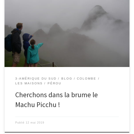
11/05/2019 – Colombe. Comme les plus grands explorateurs, nous
partons aujourd’hui découvrir la plus célèbre cité inca : Le Machu
Picchu. Mais avant cela laissez-moi vous donner quelques infos
importantes que j’ai recherchées dans les guides, sur internet, ou
que j’ai apprises lors de nos visites. Comment, quand, qui et […]
3-AMÉRIQUE DU SUD
BLOG
COLOMBE
LES MAISONS
PÉROU
Cherchons dans la brume le
Machu Picchu !
Publié
12 mai 2019