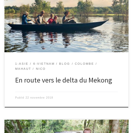
21/11/2018 – Nico. Après avoir bien profité de nos amis (merci
encore à eux pour leur accueil incroyable), nous repartons vers de
nouvelles aventures ! L’idée est d’aller visiter le delta du Mekong
pour montrer un autre visage du Vietnam, que nous avons tant
aimé, à Colombe et Mahaut. Dans […]
1-ASIE
6-VIETNAM
BLOG
COLOMBE
MAHAUT
NICO
En route vers le delta du Mekong
Publié
22 novembre 2018