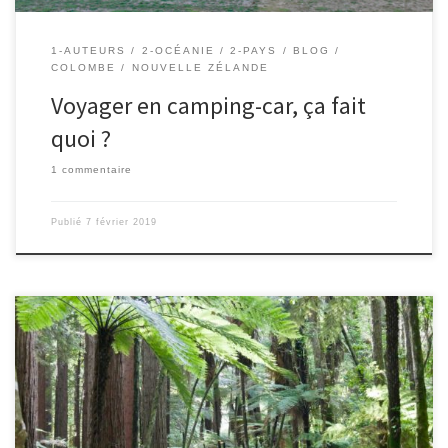
1-AUTEURS
2-OCÉANIE
2-PAYS
BLOG
COLOMBE
NOUVELLE ZÉLANDE
Voyager en camping-car, ça fait
quoi ?
1 commentaire
Publié
7 février 2019
Le 3/02/2019 – Colombe. Nous avons fait une balade de 700
mètres sur des ponts suspendus dans la forêt de Rotorua. Durant
toute la balade, nous étions entre 9 et 12 mètres au dessus du sol.
Le plus grand pont mesurait 32 mètres de long. Je trouvais cela