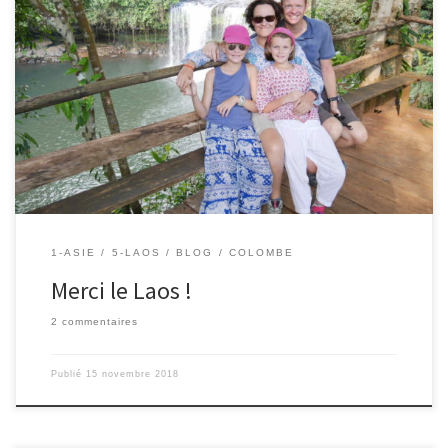
13/11/2018 – Colombe. Cher Laos , Je te quitte déjà Pour aller au
Vietnam Le pays de ma naissance. Je ne t’oublierai jamais, Toi et
tes paysages magnifiques. Ô mon très cher Laos, Que ton peuple
est gentil . J’aime quand tes enfants Me disent bonjour. Merci pour
ces sourires, […]
1-ASIE
5-LAOS
BLOG
COLOMBE
Merci le Laos !
2 commentaires
Publié
15 novembre 2018