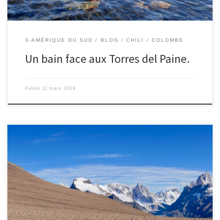
3-AMÉRIQUE DU SUD
BLOG
CHILI
COLOMBE
Un bain face aux Torres del Paine.
Publié
11 mars 2019
Le 1/03/2019 – Colombe. Ce matin nous nous réveillâmes très tôt
pour parcourir les chemins du Loma del Pleigue Tumbado. A 7h30,
nous partîmes à la découverte de nouveaux et splendides
paysages. Dès le début c’était très beau. Le soleil levant donnait
une douce et agréable chaleur accompagnée d’une merveilleuse
[…]