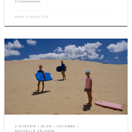
2 commentaires
Publié
12 février 2019
Le 10/02/2019 – Colombe. Nous avons fait du surf à coté de la
mer, mais pas dans l’eau : dans les dunes géantes à coté du Cap
Reinga ! Nous avons en fait loué des planches de bodyboard afin
de pouvoir, depuis le point le plus haut des dunes, se […]
2-OCÉANIE
BLOG
COLOMBE
NOUVELLE ZÉLANDE