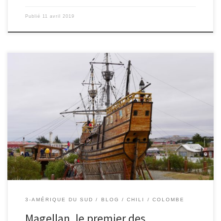
Publié
11 avril 2019
13/03/2019 – Colombe. Magellan est un des grands explorateurs
du monde. À l’époque de la Renaissance, alors que beaucoup
pensaient encore que la terre était plate, il est parti en bateau
vers l’ouest dans l’objectif de rejoindre les îles Moluques. Ces îles
d’Indonésie étaient connues des explorateurs pour leurs épices.
[…]
3-AMÉRIQUE DU SUD
BLOG
CHILI
COLOMBE
Magellan, le premier des