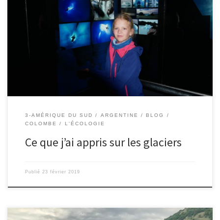
22/02/2019 – Colombe. Afin de mieux comprendre les glaciers,
nous sommes allés au musée Glaciarium à El Calafate. J’y ai
compris beaucoup de choses. Les glaciers naissent en haut des
montagnes de l’accumulation des neiges. Au bout de plusieurs
années les couches de neige qui s’empilent, se transforment en
glace, […]
3-AMÉRIQUE DU SUD
ARGENTINE
BLOG
COLOMBE
L'ÉCOLOGIE
Ce que j’ai appris sur les glaciers
Publié
23 février 2019