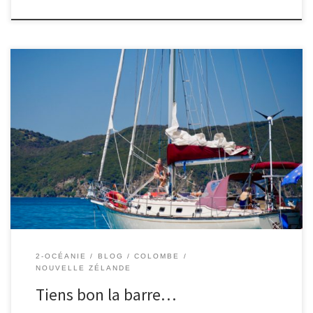
11/02/2019 – Colombe. Depuis que j’ai quatre ans, j’adore la voile.
Je rêve de devenir skipper. La seule chose que je préfère, ce sont
mes super z’amies ! Les parents ont décidé de faire une journée
croisière sur un voilier. Quelle joie ! Au début, nous sommes partis
au moteur […]
2-OCÉANIE
BLOG
COLOMBE
NOUVELLE ZÉLANDE
Tiens bon la barre…