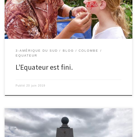
offerte nous avons vu plein, plein et plein d’animaux de toutes
sortes, de toutes les couleurs, de toutes […]
3-AMÉRIQUE DU SUD
BLOG
COLOMBE
EQUATEUR
L’Equateur est fini.
Publié
20 juin 2019
18/06/2019 – Colombe. La « mitad del mundo » signifie « la moitié