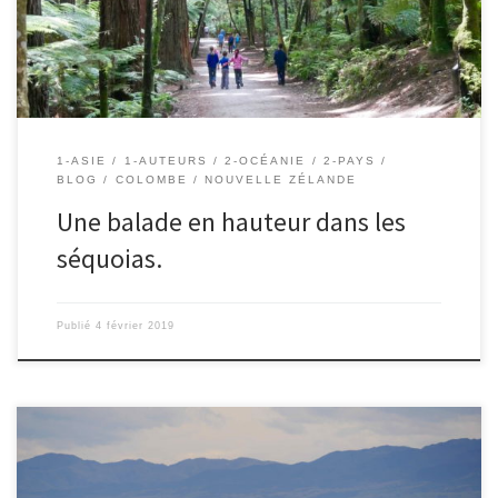
très […]
1-ASIE
1-AUTEURS
2-OCÉANIE
2-PAYS
BLOG
COLOMBE
NOUVELLE ZÉLANDE
Une balade en hauteur dans les
séquoias.
Publié
4 février 2019
19/01/2019 – Colombe. Lors d’une excursion en bateau, nous