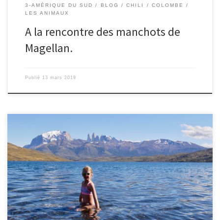
3-AMÉRIQUE DU SUD
BLOG
CHILI
COLOMBE
LES ANIMAUX
A la rencontre des manchots de
Magellan.
Publié
13 mars 2019
10/03/2019 – Colombe. Aujourd’hui, c’est le 4ème et dernier jour
dans le superbe parc Torres del Paine. Après que les parents aient
rangé tout le matériel de camping, et que Mahaut et moi ayons
profité des jeux en nous lançant des défis (sur une balançoire
double, Mahaut devait être plus […]