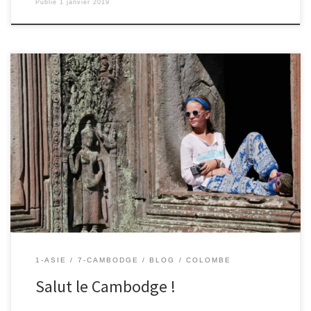
Publié
1 janvier 2019
22/12/2018 – Colombe. Nous quittons le Cambodge. Notre 6ème
pays que nous avons visité avec nos grand-parents. Les Khmers
étaient très gentils. Nous avons fait plein de choses. Voici mes
souvenirs préférés. Crabe au poivre vert Angkor, la citée perdue
Moto dans la campagne Buffles dans les rizières Oiseaux tropicaux
[…]
1-ASIE
7-CAMBODGE
BLOG
COLOMBE
Salut le Cambodge !