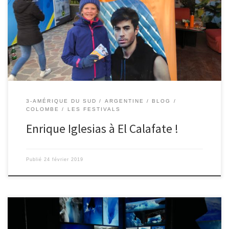
d’Enrique Iglesias qui aura lieu ce soir, ici même. C’est incroyable
qu’une star internationale viennent nous voir jusqu’ici ! Tout le
monde connaît tous ses tubes qui passent chaque été (bailando,
subeme la radio, el pardon,…). Nous les écoutions […]
3-AMÉRIQUE DU SUD
ARGENTINE
BLOG
COLOMBE
LES FESTIVALS
Enrique Iglesias à El Calafate !
Publié
24 février 2019