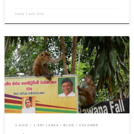
Publié
2 août 2018
02/08/2018 – Colombe Au Sri Lanka, nous faisons de drôles de
rencontres… Hier, par exemple, en rentrant dans notre
guesthouse (notre logement chez l’habitant), nous avons vu un
singe sur le bord de la route… puis 2, puis 3 et jusqu’à 9 singes en
même temps. Ils voulaient nous chipper […]
1-ASIE
1-SRI LANKA
BLOG
COLOMBE