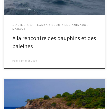
1-ASIE
1-SRI LANKA
BLOG
LES ANIMAUX
MAHAUT
A la rencontre des dauphins et des
baleines
Publié
18 août 2018
18/08/2018 – Nico. Les filles sont vraiment heureuses ici à
Trincomalée. Nous décidons donc d’y rester 2 jours de plus pour