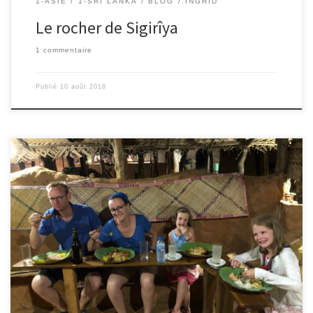
1-ASIE
1-SRI LANKA
BLOG
INGRID
Le rocher de Sigirîya
1 commentaire
Publié
10 août 2018
9/08/2018 – Mahaut Ici, le petit déjeuner est un peu particulier, car
il y a de l’ananas avec du poivre dessus, du riz avec un mélange
de lentilles (dahl), un ragoût de pommes de terre carottes, des
sandwiches de pois chiche échalote, tout ça avec un peu de
piment. Aujourd’hui c’était […]