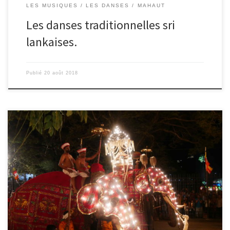
LES MUSIQUES / LES DANSES
MAHAUT
Les danses traditionnelles sri
lankaises.
Publié
20 août 2018
19/08/2018 – Colombe A Kandy, un ancien palais royal sert
maintenant de temple qui abrite une dent de Bouddha. C’est un
lieu de pèlerinage important pour les bouddhistes. A toutes les
pleines lunes, il y a une fête, mais une fois par an (en ce moment),
il y a un […]