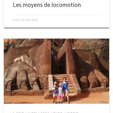
Les moyens de locomotion
Publié
11 août 2018
10/08/2018 – Ingrid Sigirîya Aujourd’hui, au saut du lit à 6h du
matin, nous partons en stop jusqu’au rocher du lion, le fameux
rocher de Sigirîya. Ce rocher a été choisi par le roi Kassapa, au
5ème siècle, pour y construire son palais. En effet, après avoir tué
son père […]