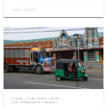
Publié
11 août 2018
11/08/2018 – Mahaut Ici il y a beaucoup de tuk tuks. C’est une
moto avec à l’arrière une banquette recouverte d’un toit et un
petit coffre. On peut monter à quatre à l’arrière. Ils servent de taxi
souvent. La course est souvent de 200 à 300 roupies, c’est à dire
[…]
1-ASIE
1-SRI LANKA
BLOG
LES TRANSPORTS
MAHAUT