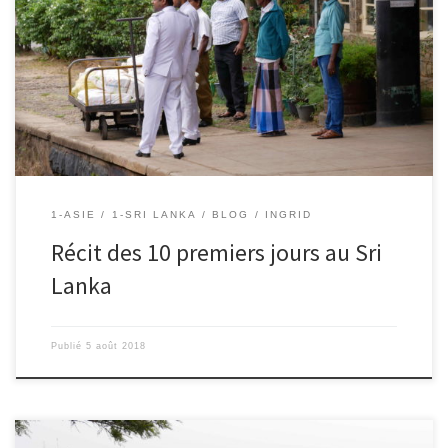
5/08/2018 – Ingrid Nous débarquons de notre premier vol
international à 20km de Negombo. En fin d’après midi le vendredi
27 juillet nous voilà installés dans notre hôtel. Contents de pouvoir
enfin nous poser après ce long vol, pendant lequel nous avons
dormi 4h, parents comme enfants. Et surtout ravis […]
1-ASIE
1-SRI LANKA
BLOG
INGRID
Récit des 10 premiers jours au Sri
Lanka
Publié
5 août 2018