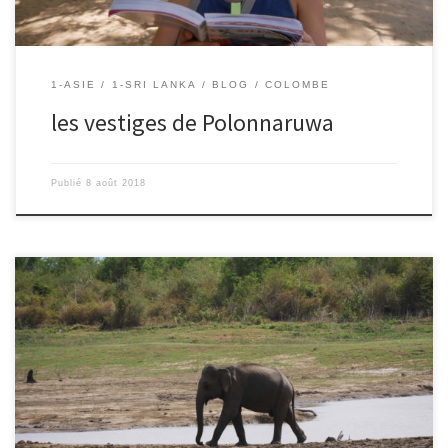
1-ASIE
1-SRI LANKA
BLOG
COLOMBE
les vestiges de Polonnaruwa
Publié
8 août 2018
6/08/2018 – Colombe et Mahaut Nous nous sommes levés très tôt
pour faire un safari. Une jeep est venue nous chercher. Quand nous
sommes arrivés à la réserve naturelle (ici les animaux sont en
totale liberté et ils sont sauvages), le premier animal que nous
avons vu, était un paon. […]