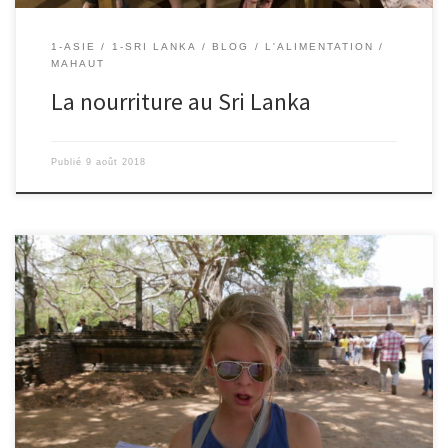
1-ASIE
1-SRI LANKA
BLOG
L'ALIMENTATION
MAHAUT
La nourriture au Sri Lanka
Publié
9 août 2018
8/08/2018 – Colombe Nous sommes allés à Polonnaruwa, une
ancienne capitale du Sri Lanka, pendant la période du Moyen-Age
en France. Malgré le temps, il reste encore beaucoup de
bâtiments, un peu détruits tout de même. Parmi ces vestiges, nous
avons visité une terrasse, sur laquelle reposent les temples qui […]