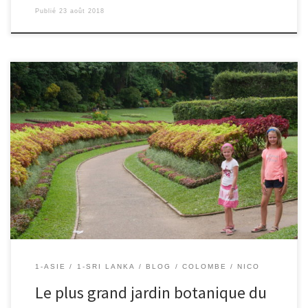
Publié
23 août 2018
20/08/2018 – Nico Notre hôte à Kandy, nous l’a répété plus de 10
fois, le jardin botanique de Peradeniya à 7km d’ici, est le plus
grand et certainement le plus beau du monde ! Je ne sais pas si
c’est vrai, mais il est certain que nous y avons passé […]
1-ASIE
1-SRI LANKA
BLOG
COLOMBE
NICO
Le plus grand jardin botanique du