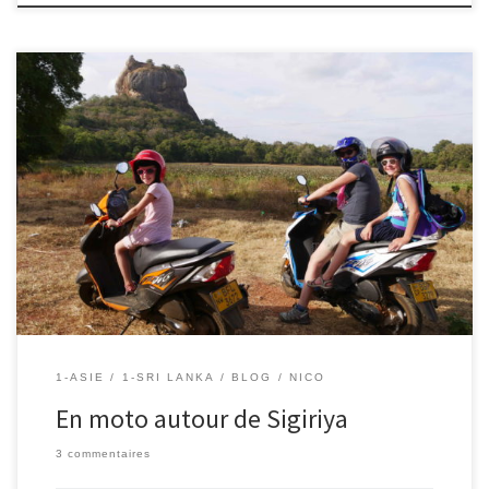
11/08/2018 – Nico Cet après midi, nous louons des petites motos
(125 cm3) pour sortir un peu des sentiers battus, découvrir la
région et rencontrer les locaux… Nous les garderons pour 24h,
histoire d’en profiter également ce soir et demain matin. Nous
aimons beaucoup ce moyen de locomotion (et les […]
1-ASIE
1-SRI LANKA
BLOG
NICO
En moto autour de Sigiriya
3 commentaires