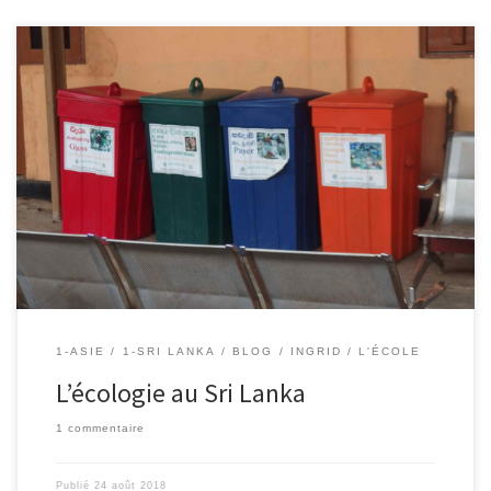
24/08/2018 – Ingrid Ici les poubelles de tri pour le plastique, le
papier, les restes de nourriture, le verre sont bien présentes. Mais
dans les faits, on trouve malheureusement beaucoup de
bouteilles plastiques, de cannettes et sachets en tout genre qui
jonchent les sols. Sur les plages, c’est la même […]
1-ASIE
1-SRI LANKA
BLOG
INGRID
L'ÉCOLE
L’écologie au Sri Lanka
1 commentaire
Publié
24 août 2018