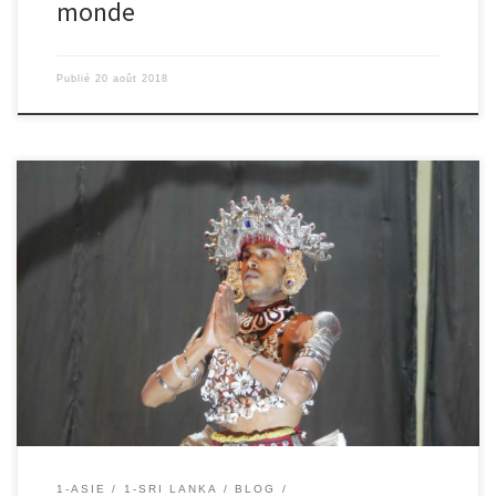
monde
Publié
20 août 2018
19/08/2018 – Mahaut. Hier soir, à 5heures, nous sommes allés à un
spectacle de danses traditionnelles. Nous avons vu des musiciens
avec des tambours. Ils étaient en rouge et blanc, il étaient très
beaux. Il y avait aussi des danseurs qui changeaient d’habits à
toutes les danses. Mais ce que […]
1-ASIE
1-SRI LANKA
BLOG