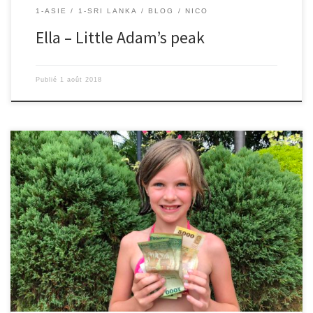
1-ASIE
1-SRI LANKA
BLOG
NICO
Ella – Little Adam’s peak
Publié
1 août 2018
28/07/2018 – Mahaut C’est une ile au sud de l’Inde. Avant ce pays
s’appelait Ceylan. Sa population est de 22 millions d’habitants. Sa
superficie est de 66 mille km2 (c’est comme si la surface de la
France était un gâteau de 9 parts, le Sri Lanka correspondrait à une
de ces […]