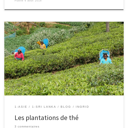
Publié
4 août 2018
1/08/2018 – Ingrid De nombreuses légendes entourent le mystère
de l’origine du thé, la plus ancienne remonte à 2737 av J.C en
Chine. Mais qu’en est-il du thé Sri Lankais ? Le Sri Lanka a été une
colonie anglaise de 1802 à 1948. Dans les années 1830 la culture
du […]
1-ASIE
1-SRI LANKA
BLOG
INGRID
Les plantations de thé
3 commentaires