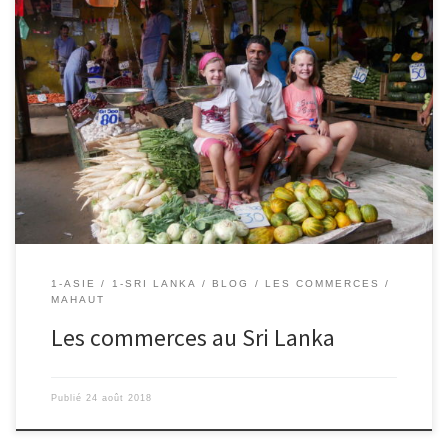
23/08/2018 – Mahaut Aujourd’hui , j’ai vu des marchés, beaucoup
de vendeurs de légumes et de fruits variés et de poissons séchés
qui sentaient mauvais. Il y a peu de supermarchés en dehors des
très grandes villes. Il y a aussi des roulottes où on vend plein de
petits pains […]
1-ASIE
1-SRI LANKA
BLOG
LES COMMERCES
MAHAUT
Les commerces au Sri Lanka
Publié
24 août 2018