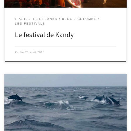
1-ASIE
1-SRI LANKA
BLOG
COLOMBE
LES FESTIVALS
Le festival de Kandy
Publié
20 août 2018
18/08/2018 – Mahaut Aujourd’hui, on est parti en bateau à 6h du
matin pour aller voir les dauphins et les baleines. Il y avait de
grosses vagues et je me suis faite éclabousser plein de fois. Quand
je suis rentrée, j’étais toute mouillée. Il y avait beaucoup de
bateaux et […]