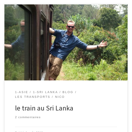
4/08/2018 – Nico Prendre le train au Sri Lanka est une expérience
à part entière. Certes, c’est plutôt pratique (merci les anglais) et
clairement pas cher (1,20€ à nous 4 pour un trajet de 200km), mais
c’est surtout l’occasion de rencontrer les Sri Lankais et d’admirer
des paysages à couper […]
1-ASIE
1-SRI LANKA
BLOG
LES TRANSPORTS
NICO
le train au Sri Lanka
2 commentaires