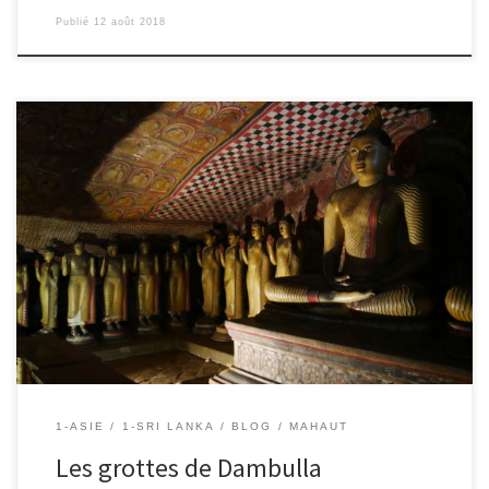
Publié
12 août 2018
11/08/2018 – Mahaut Aujourd’hui c’était moi le guide, car en
devoir j’ai préparé un exposé sur la visite des grottes. 1 siècle
avant J.C. Il y a eu un roi qui a fait la guerre avec les armées
tamoules, il a perdu et a été chassé de son trône. Il […]
1-ASIE
1-SRI LANKA
BLOG
MAHAUT
Les grottes de Dambulla