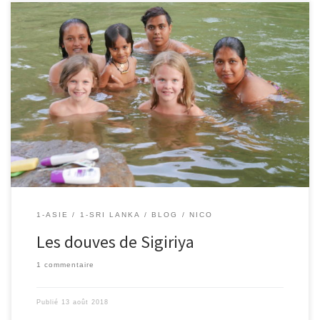
11/08/2018 – Nico Il est 17h30, nous terminons un tour magnifique
en moto quand nous arrivons aux abords des douves de Sigiriya.
C’est l’heure des lessives et toilettes pour une famille sri lankaise,
qui vient régulièrement se baigner ici dans l’eau tiède qui entoure
le site du rocher du Lion. […]
1-ASIE
1-SRI LANKA
BLOG
NICO
Les douves de Sigiriya
1 commentaire
Publié
13 août 2018