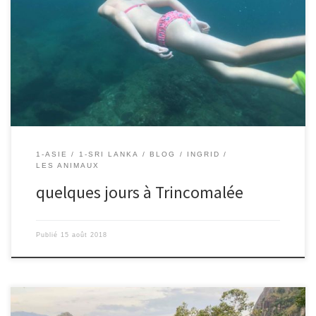
15/08/2018 – Ingrid Nous voilà arrivés au bord de la mer après un
trajet en bus, encore serrés comme des sardines. Nous avons fait
du snorkeling. Les filles se débrouillent comme des chefs pour
descendre de quelques mètres sous l’eau. Et c’est fantastique de
voir leurs regards émerveillés quand elles remontent […]
1-ASIE
1-SRI LANKA
BLOG
INGRID
LES ANIMAUX
quelques jours à Trincomalée
Publié
15 août 2018