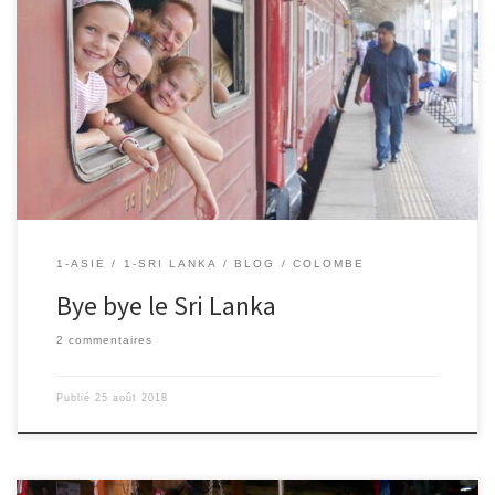
25/08/2018 – Colombe. Nous avons désormais terminé notre
premier pays : le Sri Lanka. Nous avons visité plein de beaux et
différents endroits du pays. Malgré tout ce que nous avons fait au
Sri Lanka, nous n’en avons visité qu’une partie ; plantations,
plages, histoire du pays, festival, safari et […]
1-ASIE
1-SRI LANKA
BLOG
COLOMBE
Bye bye le Sri Lanka
2 commentaires
Publié
25 août 2018