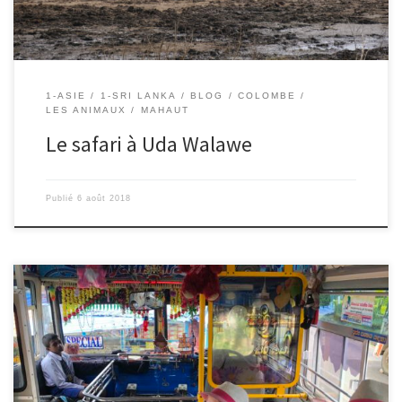
1-ASIE
1-SRI LANKA
BLOG
COLOMBE
LES ANIMAUX
MAHAUT
Le safari à Uda Walawe
Publié
6 août 2018
5/08/2018 – Colombe Nous apprenons à nous servir de plus en
plus du bus. Ce n’est pas du tout comme en France. Je vais vous
raconter le trajet Lipton’s seat à Haputale. Nous finissons notre
randonnée, puis nous allons prendre le bus pour rentrer à l’hôtel.