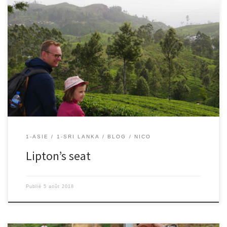
5/08/2018 – Nico Sir Thomas Lipton est écossais. Il a inventé, entre
autres, le sachet de thé ! Auto-entrepreneur, autodidacte et fou
de travail, il avait investi dans des plantations de thé au Sri Lanka.
Pour garder un oeil sur ses plantations, il aimait s’assoir au sommet
de la montagne […]
1-ASIE
1-SRI LANKA
BLOG
NICO
Lipton’s seat
Publié
5 août 2018