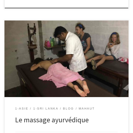
23/08/2018 – Mahaut J’ai testé le massage ayurvédique. Le
monsieur a mis de l’huile partout sur mon corps et dans mes
cheveux. L’huile sentait bizarre. Après j’étais toute détendue mais
toute grasse aussi comme si on m’avait mis du beurre partout. Et
j’ai dû attendre 2h avant de me doucher. […]
1-ASIE
1-SRI LANKA
BLOG
MAHAUT
Le massage ayurvédique