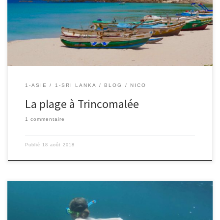
nous reposer un peu de ces 3 premières semaines à un rythme
soutenu. C’est l’occasion pour nous tous de profiter de la page, de
lire quelques livres, d’avancer les […]
1-ASIE
1-SRI LANKA
BLOG
NICO
La plage à Trincomalée
1 commentaire
Publié
18 août 2018