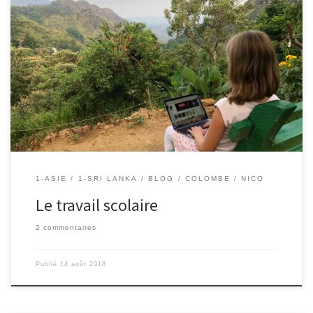
14/08/2018 – Colombe Nous avons commencé le travail le 28
juillet. Tous les jours c’est 2h30. Mais ça va ! Par contre, quand il y a
la piscine ou des choses de rêve à coté, c’est compliqué de s’y
mettre. Mais on le fait quand même. Le français et les […]
1-ASIE
1-SRI LANKA
BLOG
COLOMBE
NICO
Le travail scolaire
2 commentaires
Publié
14 août 2018