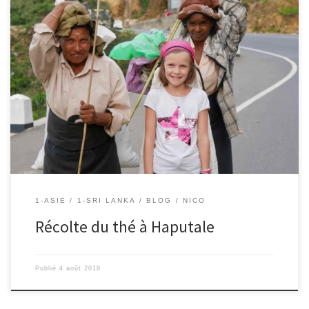
4/08/2018 – Nico Encore une belle expérience de voyage… Il est
17h30 quand nous rentrons de balade parmi les plantations de
thé. C’est la fin de la récolte de la journée et les cueilleuses
reviennent avec leurs sacs remplis de petites feuilles vertes. Nous
allons alors assister à la pesée. […]
1-ASIE
1-SRI LANKA
BLOG
NICO
Récolte du thé à Haputale
Publié
4 août 2018