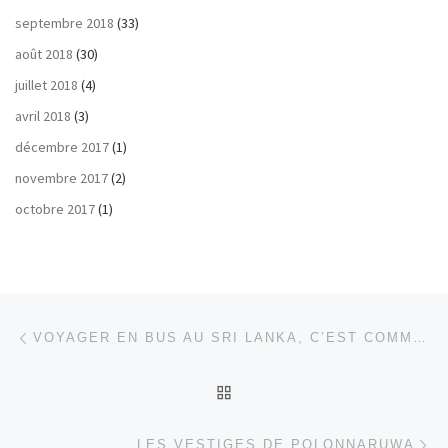
septembre 2018
(33)
août 2018
(30)
juillet 2018
(4)
avril 2018
(3)
décembre 2017
(1)
novembre 2017
(2)
octobre 2017
(1)
Parcourir les articles
Article précédent
VOYAGER EN BUS AU SRI LANKA, C’EST COMMENT ?
RETOUR À LA LISTE DES
Ar
LES VESTIGES DE POLONNARUWA