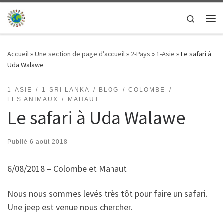
Passer au contenu
Search
Me
Accueil
»
Une section de page d’accueil
»
2-Pays
»
1-Asie
»
Le safari à
Uda Walawe
1-ASIE
1-SRI LANKA
BLOG
COLOMBE
LES ANIMAUX
MAHAUT
Le safari à Uda Walawe
Publié
6 août 2018
6/08/2018 – Colombe et Mahaut
Nous nous sommes levés très tôt pour faire un safari.
Une jeep est venue nous chercher.