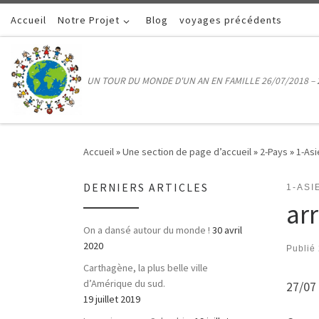
Accueil
Passer au contenu
Notre Projet
Blog
voyages précédents
UN TOUR DU MONDE D'UN AN EN FAMILLE 26/07/2018 – 
Accueil
»
Une section de page d’accueil
»
2-Pays
»
1-Asi
DERNIERS ARTICLES
1-ASI
ar
On a dansé autour du monde !
30 avril
2020
Publié
Carthagène, la plus belle ville
d’Amérique du sud.
27/07
19 juillet 2019