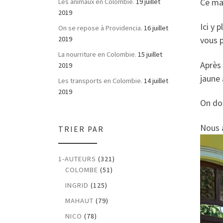
Ce ma
Les animaux en Colombie.
19 juillet
2019
Ici y
On se repose à Providencia.
16 juillet
vous p
2019
La nourriture en Colombie.
15 juillet
Après 
2019
jaune 
Les transports en Colombie.
14 juillet
2019
On doi
Nous a
TRIER PAR
1-AUTEURS
(321)
COLOMBE
(51)
INGRID
(125)
MAHAUT
(79)
NICO
(78)