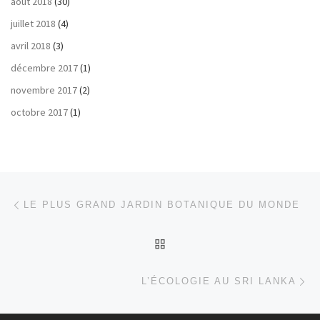
août 2018
(30)
juillet 2018
(4)
avril 2018
(3)
décembre 2017
(1)
novembre 2017
(2)
octobre 2017
(1)
Parcourir les articles
Article précédent
LE PLUS GRAND JARDIN BOTANIQUE DU MONDE
RETOUR À LA LISTE DES
Ar
L’ÉCOLOGIE AU SRI LANKA