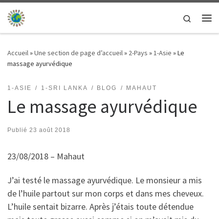
Passer au contenu
Search
Me
Accueil
»
Une section de page d’accueil
»
2-Pays
»
1-Asie
»
Le
massage ayurvédique
1-ASIE
1-SRI LANKA
BLOG
MAHAUT
Le massage ayurvédique
Publié
23 août 2018
23/08/2018 – Mahaut
J’ai testé le massage ayurvédique. Le monsieur a mis
de l’huile partout sur mon corps et dans mes cheveux.
L’huile sentait bizarre. Après j’étais toute détendue