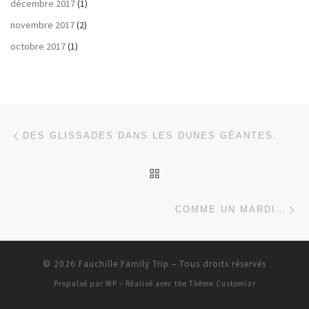
décembre 2017
(1)
novembre 2017
(2)
octobre 2017
(1)
Parcourir les articles
Article précédent
DES GLISSADES DANS LES DUNES GÉANTES.
RETOUR À LA LISTE DES
Ar
COMME UN MARDI…
© 2026
Fauchille Family Trip
– Tous droits réservés
Propulsé par
WP
– Réalisé avec the
Thème Customizr