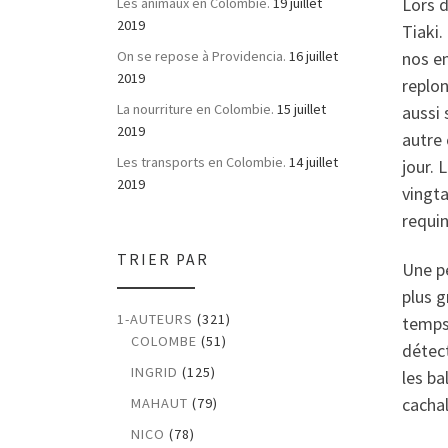
Lors d
Les animaux en Colombie.
19 juillet
2019
Tiaki.
nos em
On se repose à Providencia.
16 juillet
2019
replon
La nourriture en Colombie.
15 juillet
aussi 
2019
autre 
Les transports en Colombie.
14 juillet
jour. 
2019
vingta
requin
TRIER PAR
Une pe
plus g
1-AUTEURS
(321)
temps
COLOMBE
(51)
détec
INGRID
(125)
les ba
cacha
MAHAUT
(79)
NICO
(78)