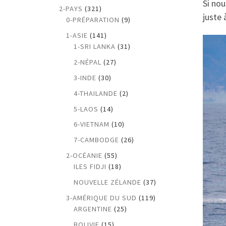
Si nou
2-PAYS
(321)
juste 
0-PRÉPARATION
(9)
1-ASIE
(141)
1-SRI LANKA
(31)
2-NÉPAL
(27)
3-INDE
(30)
4-THAILANDE
(2)
5-LAOS
(14)
6-VIETNAM
(10)
7-CAMBODGE
(26)
2-OCÉANIE
(55)
ILES FIDJI
(18)
NOUVELLE ZÉLANDE
(37)
3-AMÉRIQUE DU SUD
(119)
ARGENTINE
(25)
BOLIVIE
(15)