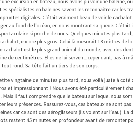
’une excursion en bateau, nous avons pu voir une baleine, ou 
 Les spécialistes en baleines savent les reconnaitre car les 
pruntes digitales. C’était vraiment beau de voir le cachalot
ger au fond de l’océan, en nous montrant sa queue. C’était i
spectaculaire si proche de nous. Quelques minutes plus tard, 
cachalot, encore plus gros. Celui là mesurait 18 mètres de l
Le cachalot est le plus grand animal du monde, avec des de
ine de centimètres. Elles ne lui servent, cependant, pas à mâ
 tout rond. Sa tête fait un tiers de son corps.
tite vingtaine de minutes plus tard, nous voilà juste à coté 
ros et impressionnant ! Nous avons été particulièrement cha
. Mais il faut comprendre que le bateau sur lequel nous som
ter leurs présences. Rassurez-vous, ces bateaux ne sont p
leines car ce sont des aéroglisseurs (ils volent sur l’eau). La d
lots restent 45 minutes en profondeur avant de remonter pou