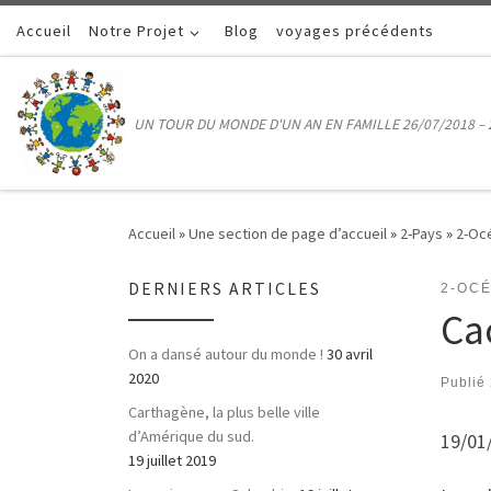
Accueil
Passer au contenu
Notre Projet
Blog
voyages précédents
UN TOUR DU MONDE D'UN AN EN FAMILLE 26/07/2018 – 
Accueil
»
Une section de page d’accueil
»
2-Pays
»
2-Oc
DERNIERS ARTICLES
2-OC
Ca
On a dansé autour du monde !
30 avril
2020
Publié
Carthagène, la plus belle ville
d’Amérique du sud.
19/01
19 juillet 2019