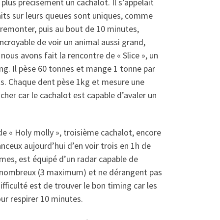
plus précisément un cachalot. Il s’appelait
traits sur leurs queues sont uniques, comme
 remonter, puis au bout de 10 minutes,
ncroyable de voir un animal aussi grand,
nous avons fait la rencontre de « Slice », un
ong. Il pèse 60 tonnes et mange 1 tonne par
nts. Chaque dent pèse 1kg et mesure une
cher car le cachalot est capable d’avaler un
de « Holy molly », troisième cachalot, encore
nceux aujourd’hui d’en voir trois en 1h de
mes, est équipé d’un radar capable de
as nombreux (3 maximum) et ne dérangent pas
ifficulté est de trouver le bon timing car les
r respirer 10 minutes.