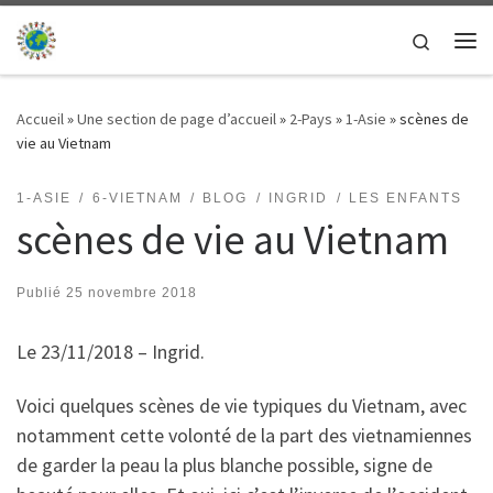
Passer au contenu
Search
Me
Accueil
»
Une section de page d’accueil
»
2-Pays
»
1-Asie
»
scènes de
vie au Vietnam
1-ASIE
6-VIETNAM
BLOG
INGRID
LES ENFANTS
scènes de vie au Vietnam
Publié
25 novembre 2018
Le 23/11/2018 – Ingrid.
Voici quelques scènes de vie typiques du Vietnam, avec
notamment cette volonté de la part des vietnamiennes
de garder la peau la plus blanche possible, signe de