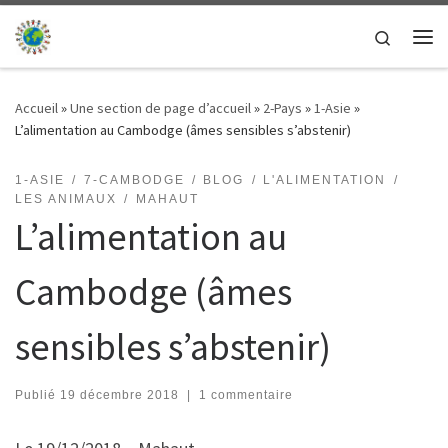
Passer au contenu
Search
Me
Accueil
»
Une section de page d’accueil
»
2-Pays
»
1-Asie
»
L’alimentation au Cambodge (âmes sensibles s’abstenir)
1-ASIE
7-CAMBODGE
BLOG
L'ALIMENTATION
LES ANIMAUX
MAHAUT
L’alimentation au
Cambodge (âmes
sensibles s’abstenir)
Publié
19 décembre 2018
|
1 commentaire