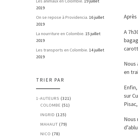
Les animaux en Colombie.
19 juillet
2019
Après 
On se repose à Providencia.
16 juillet
2019
A 7h30
La nourriture en Colombie.
15 juillet
bagage
2019
carott
Les transports en Colombie.
14 juillet
2019
Nous a
en tra
TRIER PAR
Enfin,
sur Cu
1-AUTEURS
(321)
Pisac
COLOMBE
(51)
INGRID
(125)
Nous 
MAHAUT
(79)
d’abl
NICO
(78)