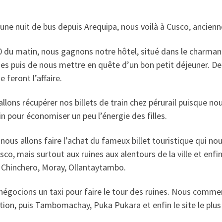
une nuit de bus depuis Arequipa, nous voilà à Cusco, ancienne
 du matin, nous gagnons notre hôtel, situé dans le charmant 
s puis de nous mettre en quête d’un bon petit déjeuner. Des 
e feront l’affaire.
llons récupérer nos billets de train chez pérurail puisque n
in pour économiser un peu l’énergie des filles.
 nous allons faire l’achat du fameux billet touristique qui n
sco, mais surtout aux ruines aux alentours de la ville et enfin
, Chinchero, Moray, Ollantaytambo.
négocions un taxi pour faire le tour des ruines. Nous comme
ution, puis Tambomachay, Puka Pukara et enfin le site le pl