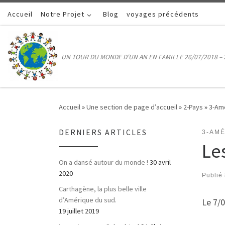
Accueil
Passer au contenu
Notre Projet
Blog
voyages précédents
UN TOUR DU MONDE D'UN AN EN FAMILLE 26/07/2018 – 
Accueil
»
Une section de page d’accueil
»
2-Pays
»
3-Am
DERNIERS ARTICLES
3-AM
Le
On a dansé autour du monde !
30 avril
2020
Publié
Carthagène, la plus belle ville
d’Amérique du sud.
Le 7/0
19 juillet 2019