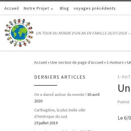
Accueil
Passer au contenu
Notre Projet
Blog
voyages précédents
UN TOUR DU MONDE D'UN AN EN FAMILLE 26/07/2018 – 
Accueil
»
Une section de page d’accueil
»
1-Auteurs
»
Un
DERNIERS ARTICLES
1-AU
Un
On a dansé autour du monde !
30 avril
2020
Publié
Carthagène, la plus belle ville
d’Amérique du sud.
Le 6/0
19 juillet 2019