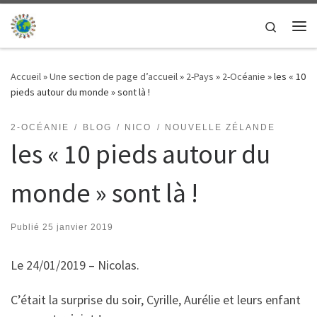
Passer au contenu
Search
Me
Accueil
»
Une section de page d’accueil
»
2-Pays
»
2-Océanie
»
les « 10
pieds autour du monde » sont là !
2-OCÉANIE
BLOG
NICO
NOUVELLE ZÉLANDE
les « 10 pieds autour du
monde » sont là !
Publié
25 janvier 2019
Le 24/01/2019 – Nicolas.
C’était la surprise du soir, Cyrille, Aurélie et leurs enfant