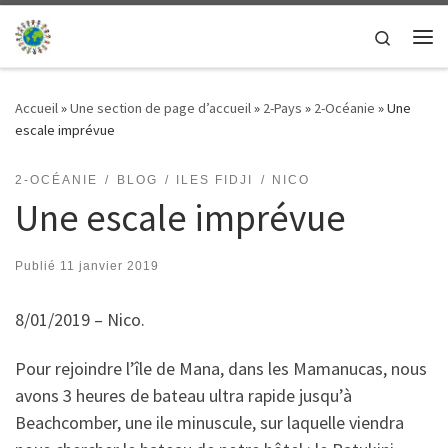
Passer au contenu
Search
Me
Accueil
»
Une section de page d’accueil
»
2-Pays
»
2-Océanie
»
Une
escale imprévue
2-OCÉANIE
BLOG
ILES FIDJI
NICO
Une escale imprévue
Publié
11 janvier 2019
8/01/2019 – Nico.
Pour rejoindre l’île de Mana, dans les Mamanucas, nous
avons 3 heures de bateau ultra rapide jusqu’à
Beachcomber, une ile minuscule, sur laquelle viendra