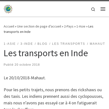
Passer au contenu
Search
Me
Accueil
»
Une section de page d’accueil
»
2-Pays
»
1-Asie
»
Les
transports en Inde
1-ASIE
3-INDE
BLOG
LES TRANSPORTS
MAHAUT
Les transports en Inde
Publié
20 octobre 2018
Le 20/10/2018-Mahaut.
Pour les petits trajets, nous prenons des rickshaws ou
des taxis. Les indiens prennent aussi des cyclopousses,
mais nous n’avons pas essayé car à 4 on fatiguerait