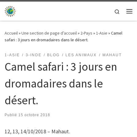
Passer au contenu
Search
Me
Accueil
»
Une section de page d’accueil
»
2-Pays
»
1-Asie
»
Camel
safari : 3 jours en dromadaires dans le désert.
1-ASIE
3-INDE
BLOG
LES ANIMAUX
MAHAUT
Camel safari : 3 jours en
dromadaires dans le
désert.
Publié
15 octobre 2018
12, 13, 14/10/2018 – Mahaut.