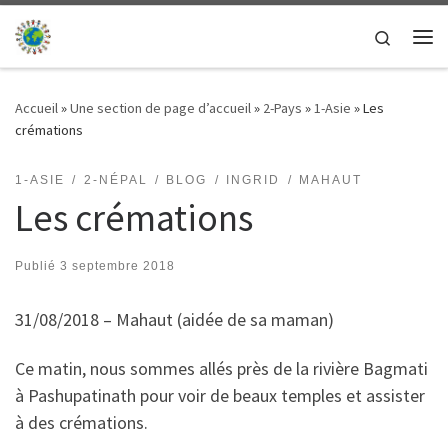
Passer au contenu
Search
Me
Accueil
»
Une section de page d’accueil
»
2-Pays
»
1-Asie
»
Les
crémations
1-ASIE
2-NÉPAL
BLOG
INGRID
MAHAUT
Les crémations
Publié
3 septembre 2018
31/08/2018 – Mahaut (aidée de sa maman)
Ce matin, nous sommes allés près de la rivière Bagmati
à Pashupatinath pour voir de beaux temples et assister
à des crémations.