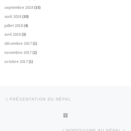
septembre 2018
(33)
août 2018
(30)
juillet 2018
(4)
avril 2018
(3)
décembre 2017
(1)
novembre 2017
(2)
octobre 2017
(1)
Parcourir les articles
Article précédent
PRÉSENTATION DU NÉPAL
RETOUR À LA LISTE DES
Ar
L’HINDOUISME AU NÉPAL