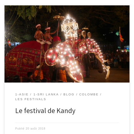
19/08/2018 – Colombe A Kandy, un ancien palais royal sert
maintenant de temple qui abrite une dent de Bouddha. C’est un
lieu de pèlerinage important pour les bouddhistes. A toutes les
pleines lunes, il y a une fête, mais une fois par an (en ce moment),
il y a un […]
1-ASIE
1-SRI LANKA
BLOG
COLOMBE
LES FESTIVALS
Le festival de Kandy
Publié
20 août 2018