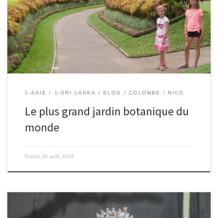
fois, le jardin botanique de Peradeniya à 7km d’ici, est le plus
grand et certainement le plus beau du monde ! Je ne sais pas si
c’est vrai, mais il est certain que nous y avons passé […]
1-ASIE
1-SRI LANKA
BLOG
COLOMBE
NICO
Le plus grand jardin botanique du
monde
Publié
20 août 2018