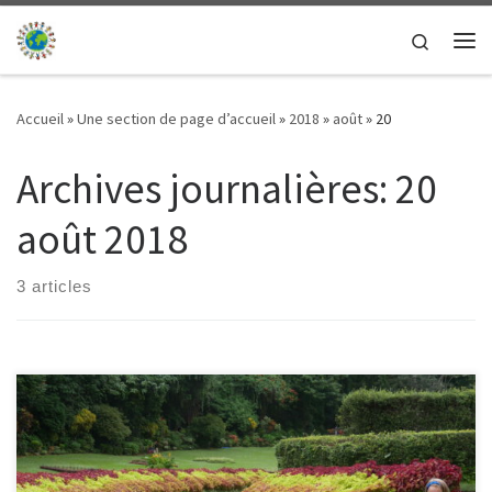
Passer au contenu
Search
Me
Accueil
»
Une section de page d’accueil
»
2018
»
août
»
20
Archives journalières:
20
août 2018
3 articles
20/08/2018 – Nico Notre hôte à Kandy, nous l’a répété plus de 10