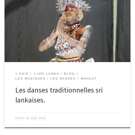
19/08/2018 – Mahaut. Hier soir, à 5heures, nous sommes allés à un
spectacle de danses traditionnelles. Nous avons vu des musiciens
avec des tambours. Ils étaient en rouge et blanc, il étaient très
beaux. Il y avait aussi des danseurs qui changeaient d’habits à
toutes les danses. Mais ce que […]
1-ASIE
1-SRI LANKA
BLOG
LES MUSIQUES / LES DANSES
MAHAUT
Les danses traditionnelles sri
lankaises.
Publié
20 août 2018