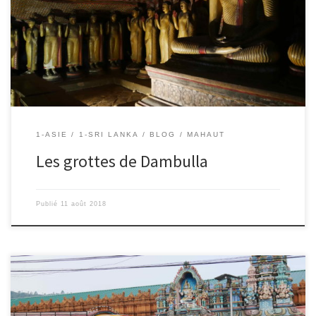
devoir j’ai préparé un exposé sur la visite des grottes. 1 siècle
avant J.C. Il y a eu un roi qui a fait la guerre avec les armées
tamoules, il a perdu et a été chassé de son trône. Il […]
1-ASIE
1-SRI LANKA
BLOG
MAHAUT
Les grottes de Dambulla
Publié
11 août 2018