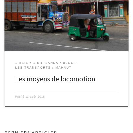
11/08/2018 – Mahaut Ici il y a beaucoup de tuk tuks. C’est une
moto avec à l’arrière une banquette recouverte d’un toit et un
petit coffre. On peut monter à quatre à l’arrière. Ils servent de taxi
souvent. La course est souvent de 200 à 300 roupies, c’est à dire
[…]
1-ASIE
1-SRI LANKA
BLOG
LES TRANSPORTS
MAHAUT
Les moyens de locomotion
Publié
11 août 2018
DERNIERS ARTICLES