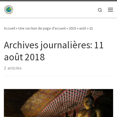
Passer au contenu
Search
Me
Accueil
»
Une section de page d’accueil
»
2018
»
août
»
11
Archives journalières:
11
août 2018
2 articles
11/08/2018 – Mahaut Aujourd’hui c’était moi le guide, car en